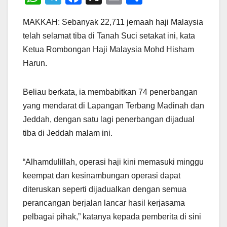
h
el
a
m
h
MAKKAH: Sebanyak 22,711 jemaah haji Malaysia
at
e
c
ail
ar
telah selamat tiba di Tanah Suci setakat ini, kata
s
gr
e
e
Ketua Rombongan Haji Malaysia Mohd Hisham
A
a
b
Harun.
p
m
o
p
o
Beliau berkata, ia membabitkan 74 penerbangan
k
yang mendarat di Lapangan Terbang Madinah dan
Jeddah, dengan satu lagi penerbangan dijadual
tiba di Jeddah malam ini.
“Alhamdulillah, operasi haji kini memasuki minggu
keempat dan kesinambungan operasi dapat
diteruskan seperti dijadualkan dengan semua
perancangan berjalan lancar hasil kerjasama
pelbagai pihak,” katanya kepada pemberita di sini