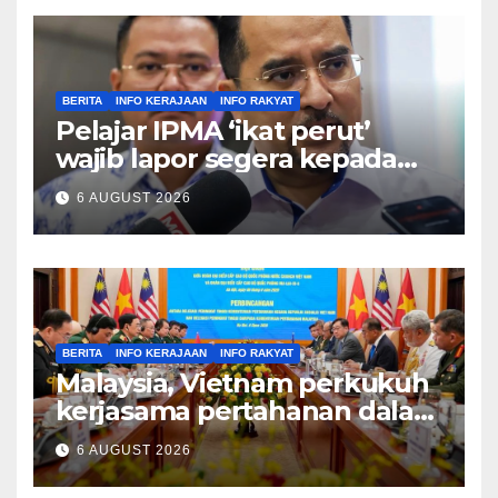
BERITA
INFO KERAJAAN
INFO RAKYAT
Pelajar IPMA ‘ikat perut’
wajib lapor segera kepada
Pengarah – Asyraf Wajdi
6 AUGUST 2026
BERITA
INFO KERAJAAN
INFO RAKYAT
Malaysia, Vietnam perkukuh
kerjasama pertahanan dalam
bidang strategik termasuk
6 AUGUST 2026
AI, perkongsian risikan –
Khaled Nordin