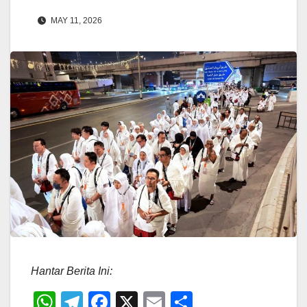
MAY 11, 2026
Hantar Berita Ini:
W
T
F
X
E
S