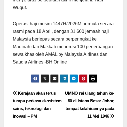
Wuquf.
Operasi haji musim 1447H/2026M bermula secara
rasmi pada 18 April, dengan 31,600 jemaah haji
Malaysia berlepas secara berperingkat ke
Madinah dan Makkah menerusi 100 penerbangan
sewa khas oleh AMAL by Malaysia Airlines dan
Saudia Airlines.-BH Online
Post
Kerajaan akan terus
UMNO rai ulang tahun ke-
tumpu perkasa ekosistem
80 di Istana Besar Johor,
navigation
sains, teknologi dan
tempat kelahirannya pada
inovasi – PM
11 Mei 1946