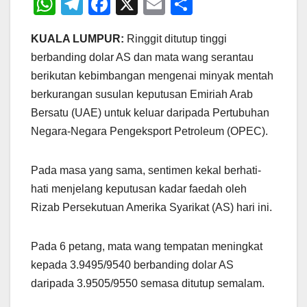
W
T
F
X
E
S
h
el
a
m
h
KUALA LUMPUR:
Ringgit ditutup tinggi
at
e
c
ail
ar
berbanding dolar AS dan mata wang serantau
s
gr
e
e
berikutan kebimbangan mengenai minyak mentah
A
a
b
berkurangan susulan keputusan Emiriah Arab
p
m
o
Bersatu (UAE) untuk keluar daripada Pertubuhan
p
o
Negara-Negara Pengeksport Petroleum (OPEC).
k
Pada masa yang sama, sentimen kekal berhati-
hati menjelang keputusan kadar faedah oleh
Rizab Persekutuan Amerika Syarikat (AS) hari ini.
Pada 6 petang, mata wang tempatan meningkat
kepada 3.9495/9540 berbanding dolar AS
daripada 3.9505/9550 semasa ditutup semalam.