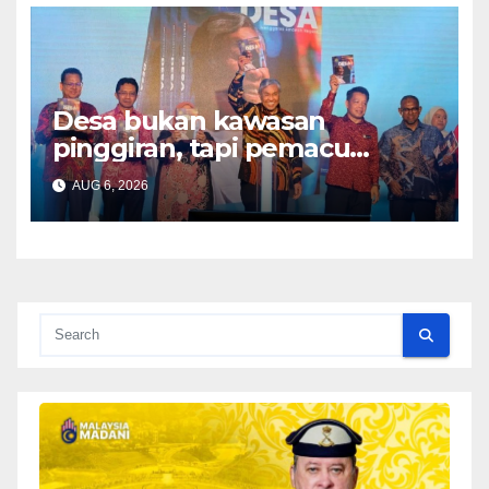
Desa bukan kawasan
pinggiran, tapi pemacu
ekonomi negara – Zahid
AUG 6, 2026
Hamidi