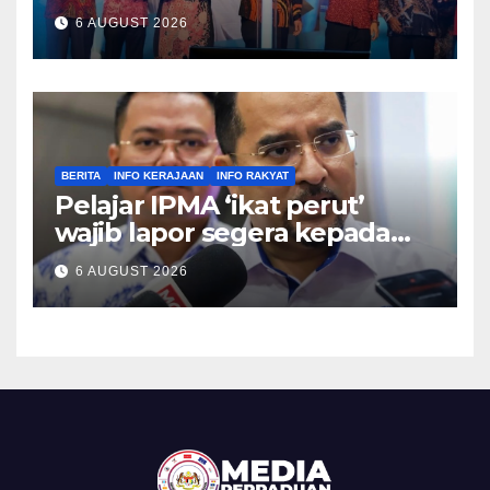
ekonomi negara – Zahid
6 AUGUST 2026
Hamidi
BERITA
INFO KERAJAAN
INFO RAKYAT
Pelajar IPMA ‘ikat perut’
wajib lapor segera kepada
Pengarah – Asyraf Wajdi
6 AUGUST 2026