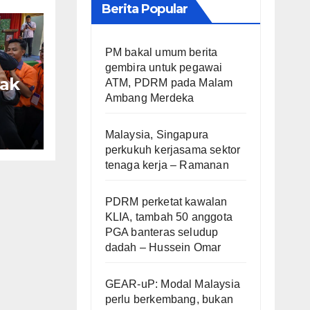
Berita Popular
PM bakal umum berita
gembira untuk pegawai
pak
ATM, PDRM pada Malam
Ambang Merdeka
g
logi
Malaysia, Singapura
perkukuh kerjasama sektor
tenaga kerja – Ramanan
na
PDRM perketat kawalan
KLIA, tambah 50 anggota
PGA banteras seludup
dadah – Hussein Omar
GEAR-uP: Modal Malaysia
perlu berkembang, bukan