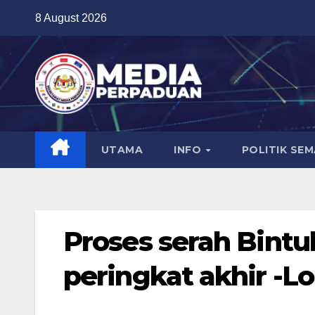
Skip
8 August 2026
to
content
UTAMA
INFO
POLITIK SE
Proses serah Bintu
peringkat akhir -L