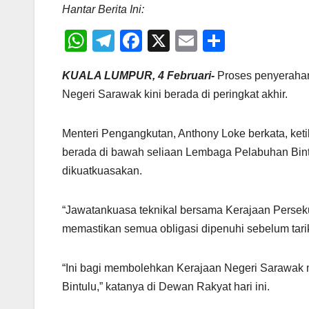
Hantar Berita Ini:
W
T
F
X
E
S
h
el
a
m
h
KUALA LUMPUR, 4 Februari-
Proses penyerahan
at
e
c
ail
ar
Negeri Sarawak kini berada di peringkat akhir.
s
gr
e
e
A
a
b
Menteri Pengangkutan, Anthony Loke berkata, keti
p
m
o
berada di bawah seliaan Lembaga Pelabuhan Bint
p
o
dikuatkuasakan.
k
“Jawatankuasa teknikal bersama Kerajaan Persek
memastikan semua obligasi dipenuhi sebelum tarik
“Ini bagi membolehkan Kerajaan Negeri Sarawak 
Bintulu,” katanya di Dewan Rakyat hari ini.