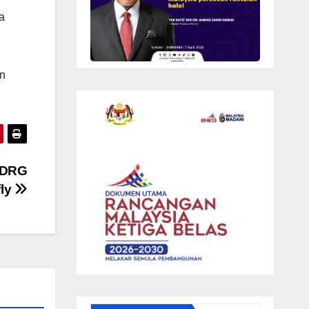
a
an
n DRG
fly