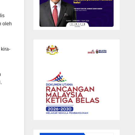
is
 oleh
kira-
n
.
,