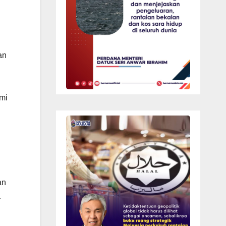
an
omi
an
a