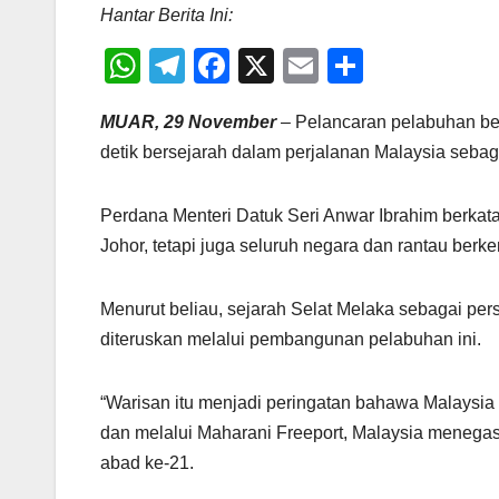
Hantar Berita Ini:
W
T
F
X
E
S
h
el
a
m
h
MUAR, 29 November
– Pelancaran pelabuhan be
at
e
c
ail
ar
detik bersejarah dalam perjalanan Malaysia sebag
s
gr
e
e
A
a
b
Perdana Menteri Datuk Seri Anwar Ibrahim berkata
p
m
o
Johor, tetapi juga seluruh negara dan rantau berk
p
o
k
Menurut beliau, sejarah Selat Melaka sebagai pe
diteruskan melalui pembangunan pelabuhan ini.
“Warisan itu menjadi peringatan bahawa Malaysi
dan melalui Maharani Freeport, Malaysia meneg
abad ke-21.