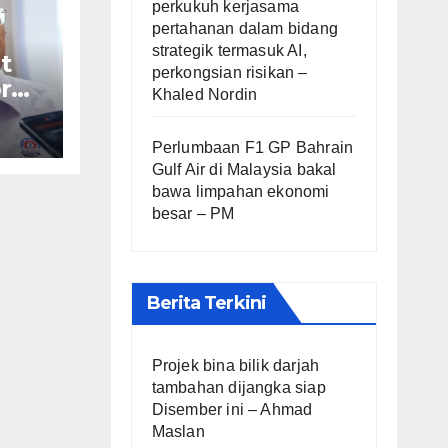
perkukuh kerjasama
pertahanan dalam bidang
strategik termasuk AI,
t
perkongsian risikan –
r
Khaled Nordin
af
Perlumbaan F1 GP Bahrain
Gulf Air di Malaysia bakal
bawa limpahan ekonomi
besar – PM
Berita Terkini
Projek bina bilik darjah
tambahan dijangka siap
Disember ini – Ahmad
Maslan