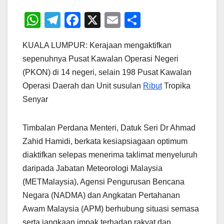
W
T
F
X
E
S
h
el
a
m
h
KUALA LUMPUR: Kerajaan mengaktifkan
at
e
c
ail
ar
sepenuhnya Pusat Kawalan Operasi Negeri
s
gr
e
e
(PKON) di 14 negeri, selain 198 Pusat Kawalan
A
a
b
Operasi Daerah dan Unit susulan
Ribut
Tropika
p
m
o
Senyar
p
o
k
Timbalan Perdana Menteri, Datuk Seri Dr Ahmad
Zahid Hamidi, berkata kesiapsiagaan optimum
diaktifkan selepas menerima taklimat menyeluruh
daripada Jabatan Meteorologi Malaysia
(METMalaysia), Agensi Pengurusan Bencana
Negara (NADMA) dan Angkatan Pertahanan
Awam Malaysia (APM) berhubung situasi semasa
serta jangkaan impak terhadap rakyat dan