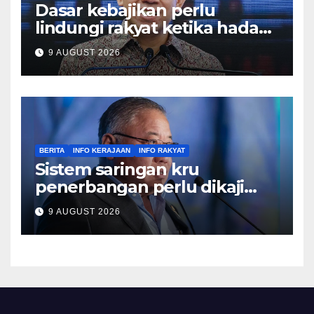
Dasar kebajikan perlu
lindungi rakyat ketika hadapi
kesusahan – Sim
9 AUGUST 2026
BERITA
INFO KERAJAAN
INFO RAKYAT
Sistem saringan kru
penerbangan perlu dikaji
semula, pulihkan keyakinan
9 AUGUST 2026
penumpang – Tiong