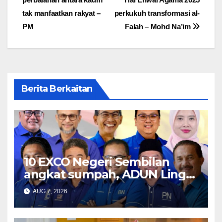
navigation
tak manfaatkan rakyat –
perkukuh transformasi al-
PM
Falah – Mohd Na’im
Berita Berkaitan
10 EXCO Negeri Sembilan
angkat sumpah, ADUN Linggi
dan Palong kekal
AUG 7, 2026