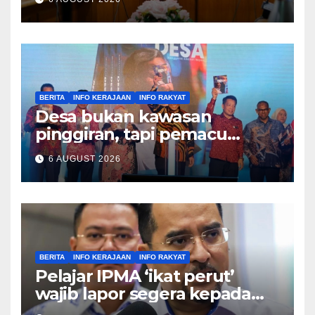
BERITA
INFO KERAJAAN
INFO RAKYAT
Desa bukan kawasan
pinggiran, tapi pemacu
ekonomi negara – Zahid
6 AUGUST 2026
Hamidi
BERITA
INFO KERAJAAN
INFO RAKYAT
Pelajar IPMA ‘ikat perut’
wajib lapor segera kepada
Pengarah – Asyraf Wajdi