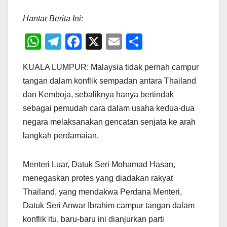
Hantar Berita Ini:
W
T
F
X
E
S
h
el
a
m
h
KUALA LUMPUR: Malaysia tidak pernah campur
at
e
c
ail
ar
tangan dalam konflik sempadan antara Thailand
s
gr
e
e
dan Kemboja, sebaliknya hanya bertindak
A
a
b
sebagai pemudah cara dalam usaha kedua-dua
p
m
o
negara melaksanakan gencatan senjata ke arah
p
o
langkah perdamaian.
k
Menteri Luar, Datuk Seri Mohamad Hasan,
menegaskan protes yang diadakan rakyat
Thailand, yang mendakwa Perdana Menteri,
Datuk Seri Anwar Ibrahim campur tangan dalam
konflik itu, baru-baru ini dianjurkan parti