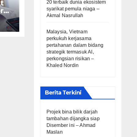
t
20 terbaik dunia ekosistem
syarikat pemula niaga –
r
Akmal Nasrullah
af
Malaysia, Vietnam
perkukuh kerjasama
pertahanan dalam bidang
strategik termasuk AI,
perkongsian risikan –
Khaled Nordin
Berita Terkini
Projek bina bilik darjah
tambahan dijangka siap
Disember ini – Ahmad
Maslan