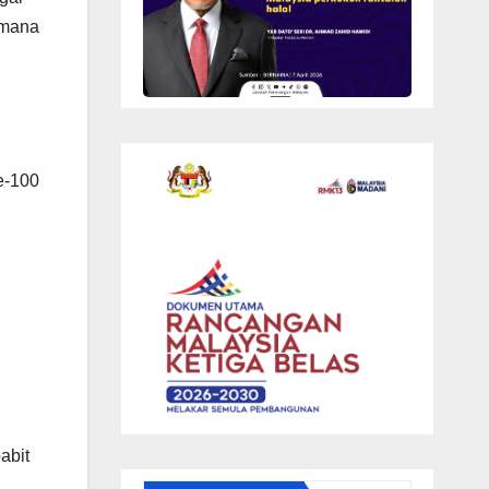
imana
e-100
abit