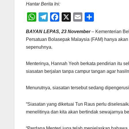
Hantar Berita Ini:
W
T
F
X
E
S
h
el
a
m
h
BAYAN LEPAS, 23 November
– Kementerian Be
at
e
c
ail
ar
Persatuan Bolasepak Malaysia (FAM) hanya akan d
s
gr
e
e
sepenuhnya.
A
a
b
p
m
o
Menterinya, Hannah Yeoh berkata pendirian itu s
p
o
siasatan berjalan tanpa campur tangan agar hasil
k
Menurutnya, siasatan tersebut sedang dipengerus
“Siasatan yang diketuai Tun Raus perlu diselesaik
menelitinya dan kita akan bertindak sewajarnya be
“Perdana Menteri juga telah menjelaskan bahawa 