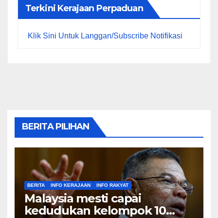
Terkini Kerajaan Perpaduan
Klik Sini Untuk Langgan/Subscribe Notifikasi
BERITA PILIHAN
BERITA
INFO KERAJAAN
INFO RAKYAT
Malaysia mesti capai
kedudukan kelompok 10