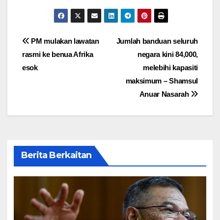
Post
PM mulakan lawatan
Jumlah banduan seluruh
rasmi ke benua Afrika
negara kini 84,000,
navigation
esok
melebihi kapasiti
maksimum – Shamsul
Anuar Nasarah
Berita Berkaitan