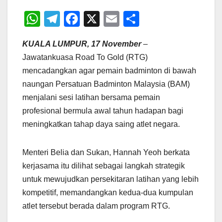
W
T
F
X
E
S
h
el
a
m
h
KUALA LUMPUR, 17 November
–
at
e
c
ail
ar
Jawatankuasa Road To Gold (RTG)
s
gr
e
e
mencadangkan agar pemain badminton di bawah
A
a
b
naungan Persatuan Badminton Malaysia (BAM)
p
m
o
menjalani sesi latihan bersama pemain
p
o
profesional bermula awal tahun hadapan bagi
meningkatkan tahap daya saing atlet negara.
k
Menteri Belia dan Sukan, Hannah Yeoh berkata
kerjasama itu dilihat sebagai langkah strategik
untuk mewujudkan persekitaran latihan yang lebih
kompetitif, memandangkan kedua-dua kumpulan
atlet tersebut berada dalam program RTG.