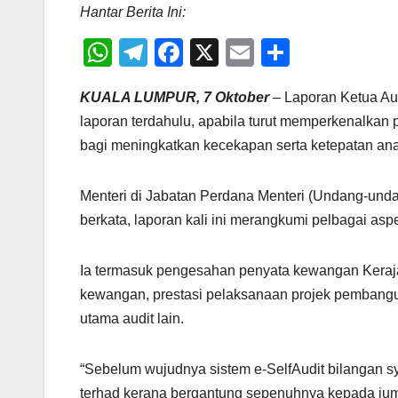
Hantar Berita Ini:
W
T
F
X
E
S
h
el
a
m
h
KUALA LUMPUR, 7 Oktober
– Laporan Ketua Aud
at
e
c
ail
ar
laporan terdahulu, apabila turut memperkenalkan 
s
gr
e
e
bagi meningkatkan kecekapan serta ketepatan anal
A
a
b
p
m
o
Menteri di Jabatan Perdana Menteri (Undang-undan
p
o
berkata, laporan kali ini merangkumi pelbagai asp
k
Ia termasuk pengesahan penyata kewangan Keraja
kewangan, prestasi pelaksanaan projek pembang
utama audit lain.
“Sebelum wujudnya sistem e-SelfAudit bilangan sy
terhad kerana bergantung sepenuhnya kepada juml