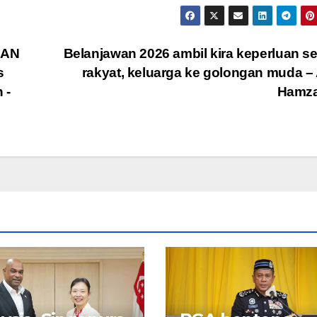
EAN
Belanjawan 2026 ambil kira keperluan 
s
rakyat, keluarga ke golongan muda –
 -
Hamz