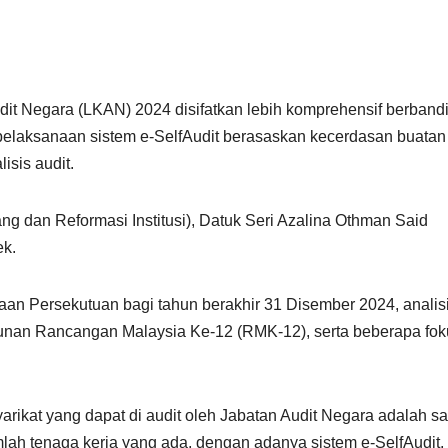
it Negara (LKAN) 2024 disifatkan lebih komprehensif berband
pelaksanaan sistem e-SelfAudit berasaskan kecerdasan buatan 
isis audit.
g dan Reformasi Institusi), Datuk Seri Azalina Othman Said
ek.
an Persekutuan bagi tahun berakhir 31 Disember 2024, analis
unan Rancangan Malaysia Ke-12 (RMK-12), serta beberapa fok
arikat yang dapat di audit oleh Jabatan Audit Negara adalah s
ah tenaga kerja yang ada, dengan adanya sistem e-SelfAudit,