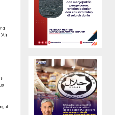
ing
(AI)
is
us
angat