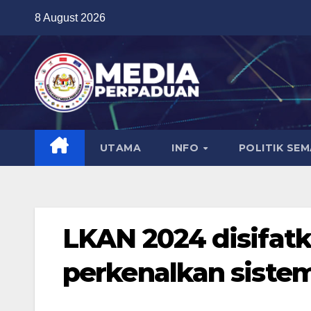
Skip
8 August 2026
to
content
UTAMA
INFO
POLITIK SE
LKAN 2024 disifatk
perkenalkan sistem