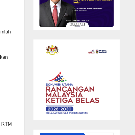
umlah
akan
ta RTM