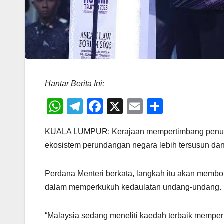
Hantar Berita Ini:
W
T
F
X
E
S
h
el
a
m
h
KUALA LUMPUR: Kerajaan mempertimbang penub
at
e
c
ail
ar
ekosistem perundangan negara lebih tersusun dan
s
gr
e
e
A
a
b
Perdana Menteri berkata, langkah itu akan memb
p
m
o
dalam memperkukuh kedaulatan undang-undang.
p
o
k
“Malaysia sedang meneliti kaedah terbaik memp