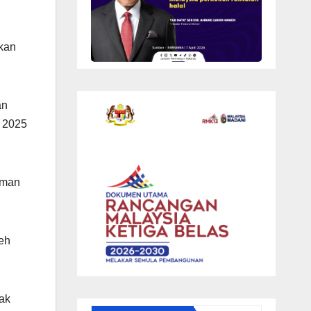
kan
an
 2025
hman
eh
ak