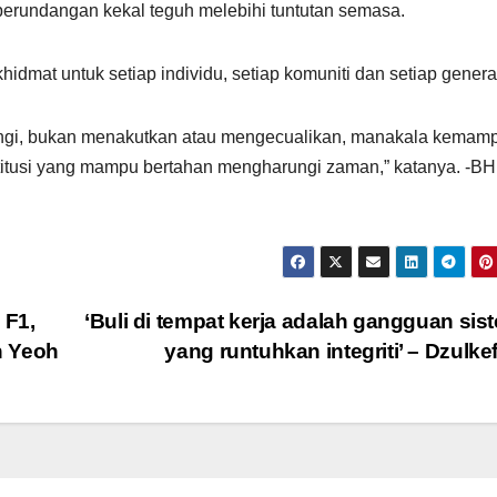
perundangan kekal teguh melebihi tuntutan semasa.
idmat untuk setiap individu, setiap komuniti dan setiap genera
gi, bukan menakutkan atau mengecualikan, manakala kemam
itusi yang mampu bertahan mengharungi zaman,” katanya. -BH
 F1,
‘Buli di tempat kerja adalah gangguan sis
h Yeoh
yang runtuhkan integriti’ – Dzulke