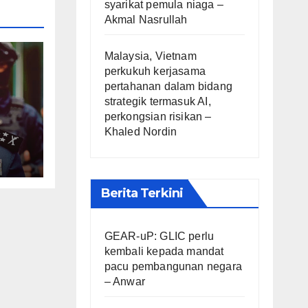
syarikat pemula niaga –
Akmal Nasrullah
Malaysia, Vietnam
perkukuh kerjasama
pertahanan dalam bidang
strategik termasuk AI,
perkongsian risikan –
Khaled Nordin
ota
Berita Terkini
GEAR-uP: GLIC perlu
kembali kepada mandat
pacu pembangunan negara
– Anwar