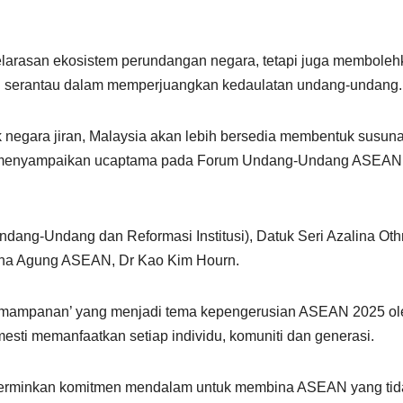
elarasan ekosistem perundangan negara, tetapi juga memboleh
kan serantau dalam memperjuangkan kedaulatan undang-undang.
k negara jiran, Malaysia akan lebih bersedia membentuk susun
tika menyampaikan ucaptama pada Forum Undang-Undang ASEAN
(Undang-Undang dan Reformasi Institusi), Datuk Seri Azalina Ot
saha Agung ASEAN, Dr Kao Kim Hourn.
Kemampanan’ yang menjadi tema kepengerusian ASEAN 2025 ol
sti memanfaatkan setiap individu, komuniti dan generasi.
ncerminkan komitmen mendalam untuk membina ASEAN yang tid