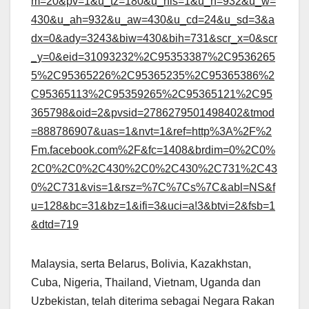
m=20&pv=1&u_tz=180&u_his=1&u_h=932&u_w=
430&u_ah=932&u_aw=430&u_cd=24&u_sd=3&a
dx=0&ady=3243&biw=430&bih=731&scr_x=0&scr
_y=0&eid=31093232%2C95353387%2C9536265
5%2C95365226%2C95365235%2C95365386%2
C95365113%2C95359265%2C95365121%2C95
365798&oid=2&pvsid=2786279501498402&tmod
=888786907&uas=1&nvt=1&ref=http%3A%2F%2
Fm.facebook.com%2F&fc=1408&brdim=0%2C0%
2C0%2C0%2C430%2C0%2C430%2C731%2C43
0%2C731&vis=1&rsz=%7C%7Cs%7C&abl=NS&f
u=128&bc=31&bz=1&ifi=3&uci=a!3&btvi=2&fsb=1
&dtd=719
Malaysia, serta Belarus, Bolivia, Kazakhstan,
Cuba, Nigeria, Thailand, Vietnam, Uganda dan
Uzbekistan, telah diterima sebagai Negara Rakan