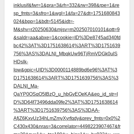
inklusif&fwr=1&pra=3&rh=332&rw=398&rpe=1&re
sp_fmts=3&sfro=1&wgl=1&fa=27&dt=1751680843
024&bpp=1&bdt=5145&idt=-
M&shv=r20250630&mjsv=m202507010101&ptt=9
&saldr=aa&abxe=1&cookie=ID%3De8745ad340fd
bc42%3AT%3D1751638614%3ART%3D1751639
756%3AS%3DALNI_MbqkUw96TjRmVDGk0uIS
HDslk-
Iow&gpic=UID%3D0000114889bd6e96%3AT%3
D1751638614%3ART%3D1751639756%3AS%3
DALNI_Ma-
QaYP0OSqO5IBzQ_u_hbGvEOeKA&eo_id_str=I
D%3D64f73496dda09fe2%3AT%3D1751638614
%3ART%3D1751639756%3AS%3DAA-
AfjZ6KxvUz34hLmZmyXyrfqdy&prev_fmts=0x0%2
C430x430&nras=3&correlator=4498223907467&fr