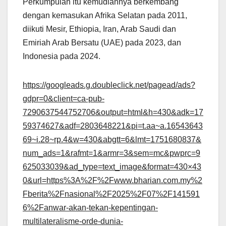
Perkumpulan itu kemudiannya berkembang
dengan kemasukan Afrika Selatan pada 2011,
diikuti Mesir, Ethiopia, Iran, Arab Saudi dan
Emiriah Arab Bersatu (UAE) pada 2023, dan
Indonesia pada 2024.
https://googleads.g.doubleclick.net/pagead/ads?
gdpr=0&client=ca-pub-
7290637544752706&output=html&h=430&adk=17
59374627&adf=2803648221&pi=t.aa~a.16543643
69~i.28~rp.4&w=430&abgtt=6&lmt=1751680837&
num_ads=1&rafmt=1&armr=3&sem=mc&pwprc=9
625033039&ad_type=text_image&format=430×43
0&url=https%3A%2F%2Fwww.bharian.com.my%2
Fberita%2Fnasional%2F2025%2F07%2F141591
6%2Fanwar-akan-tekan-kepentingan-
multilateralisme-orde-dunia-