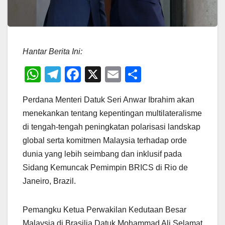
Hantar Berita Ini:
W
T
F
X
E
S
h
el
a
m
h
Perdana Menteri Datuk Seri Anwar Ibrahim akan
at
e
c
ail
ar
menekankan tentang kepentingan multilateralisme
s
gr
e
e
di tengah-tengah peningkatan polarisasi landskap
A
a
b
global serta komitmen Malaysia terhadap orde
p
m
o
dunia yang lebih seimbang dan inklusif pada
p
o
Sidang Kemuncak Pemimpin BRICS di Rio de
Janeiro, Brazil.
k
Pemangku Ketua Perwakilan Kedutaan Besar
Malaysia di Brasilia Datuk Mohammad Ali Selamat