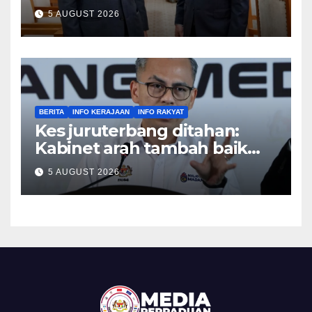
hubungan pertahanan
5 AUGUST 2026
serantau
BERITA
INFO KERAJAAN
INFO RAKYAT
Kes juruterbang ditahan:
Kabinet arah tambah baik
langkah keselamatan di
5 AUGUST 2026
lapangan terbang – Fahmi