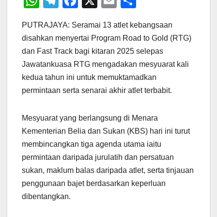
W
T
F
X
E
S
h
el
a
m
h
PUTRAJAYA: Seramai 13 atlet kebangsaan
at
e
c
ail
ar
disahkan menyertai Program Road to Gold (RTG)
s
gr
e
e
dan Fast Track bagi kitaran 2025 selepas
A
a
b
Jawatankuasa RTG mengadakan mesyuarat kali
p
m
o
kedua tahun ini untuk memuktamadkan
p
o
permintaan serta senarai akhir atlet terbabit.
k
Mesyuarat yang berlangsung di Menara
Kementerian Belia dan Sukan (KBS) hari ini turut
membincangkan tiga agenda utama iaitu
permintaan daripada jurulatih dan persatuan
sukan, maklum balas daripada atlet, serta tinjauan
penggunaan bajet berdasarkan keperluan
dibentangkan.