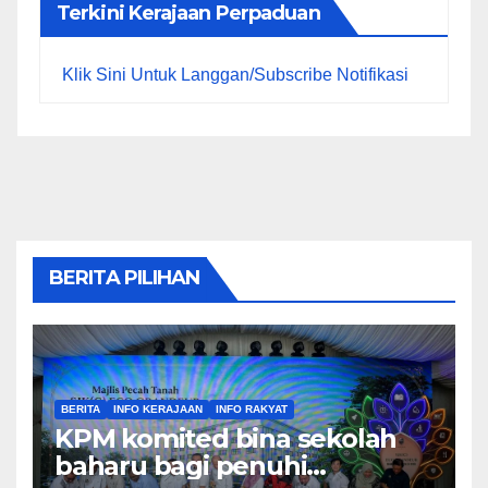
Terkini Kerajaan Perpaduan
Klik Sini Untuk Langgan/Subscribe Notifikasi
BERITA PILIHAN
BERITA
INFO KERAJAAN
INFO RAKYAT
KPM komited bina sekolah
baharu bagi penuhi