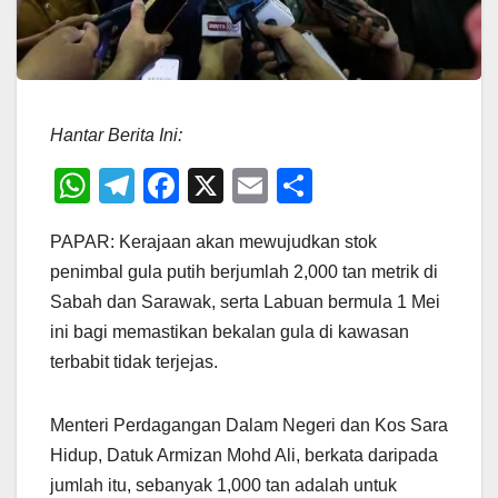
Hantar Berita Ini:
W
T
F
X
E
S
h
el
a
m
h
PAPAR: Kerajaan akan mewujudkan stok
at
e
c
ail
ar
penimbal gula putih berjumlah 2,000 tan metrik di
s
gr
e
e
Sabah dan Sarawak, serta Labuan bermula 1 Mei
A
a
b
ini bagi memastikan bekalan gula di kawasan
p
m
o
terbabit tidak terjejas.
p
o
k
Menteri Perdagangan Dalam Negeri dan Kos Sara
Hidup, Datuk Armizan Mohd Ali, berkata daripada
jumlah itu, sebanyak 1,000 tan adalah untuk