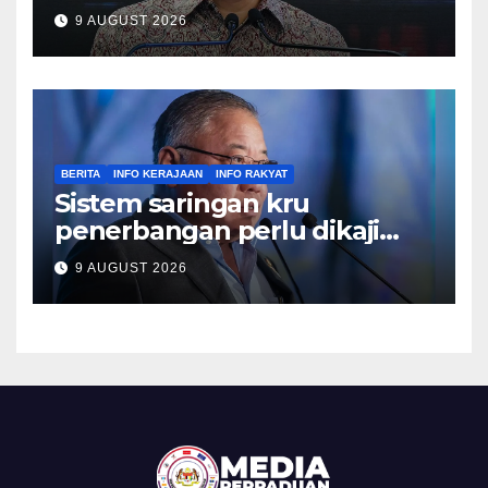
kesusahan – Sim
9 AUGUST 2026
BERITA
INFO KERAJAAN
INFO RAKYAT
Sistem saringan kru
penerbangan perlu dikaji
semula, pulihkan keyakinan
9 AUGUST 2026
penumpang – Tiong