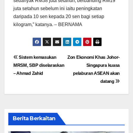
sebanyak RM38 juta setahun, berbanding RM19
juta setahun sebelum ini iaitu peningkatan
daripada 10 sen kepada 20 sen bagi setiap
kilogram,” katanya. – BERNAMA
Post
Sistem kemasukan
Zon Ekonomi Khas Johor-
MRSM, SBP diselaraskan
Singapura kuasa
navigation
– Ahmad Zahid
pelaburan ASEAN akan
datang
Berita Berkaitan