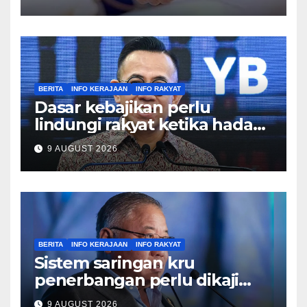
BERITA
INFO KERAJAAN
INFO RAKYAT
Dasar kebajikan perlu
lindungi rakyat ketika hadapi
kesusahan – Sim
9 AUGUST 2026
BERITA
INFO KERAJAAN
INFO RAKYAT
Sistem saringan kru
penerbangan perlu dikaji
semula, pulihkan keyakinan
9 AUGUST 2026