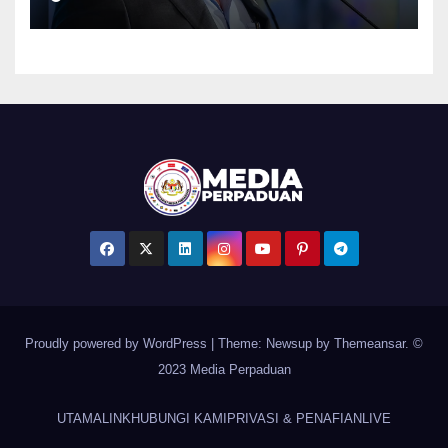
penumpang – Tiong
Proudly powered by WordPress
|
Theme: Newsup by
Themeansar
. ©
2023 Media Perpaduan
UTAMA
LINK
HUBUNGI KAMI
PRIVASI & PENAFIAN
LIVE