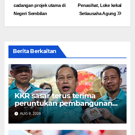
navigation
cadangan projek utama di
Penasihat, Loke kekal
Negeri Sembilan
Setiausaha Agung
Berita Berkaitan
KKR sasar terus terima
peruntukan pembangunan
tertinggi dalam Belanjawan
AUG 9, 2026
2027 – Ahmad Maslan