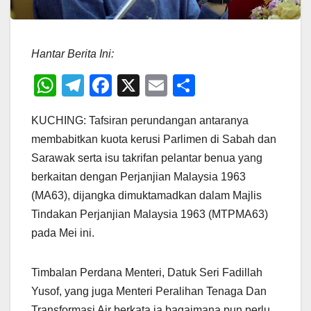
Hantar Berita Ini:
W
T
F
X
E
S
h
el
a
m
h
KUCHING: Tafsiran perundangan antaranya
at
e
c
ail
ar
membabitkan kuota kerusi Parlimen di Sabah dan
s
gr
e
e
Sarawak serta isu takrifan pelantar benua yang
A
a
b
berkaitan dengan Perjanjian Malaysia 1963
p
m
o
(MA63), dijangka dimuktamadkan dalam Majlis
p
o
Tindakan Perjanjian Malaysia 1963 (MTPMA63)
pada Mei ini.
k
Timbalan Perdana Menteri, Datuk Seri Fadillah
Yusof, yang juga Menteri Peralihan Tenaga Dan
Transformasi Air berkata ia bagaimana pun perlu