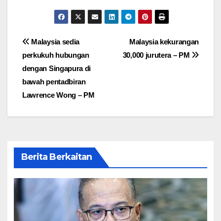
Post
Malaysia sedia
Malaysia kekurangan
perkukuh hubungan
30,000 jurutera – PM
navigation
dengan Singapura di
bawah pentadbiran
Lawrence Wong – PM
Berita Berkaitan