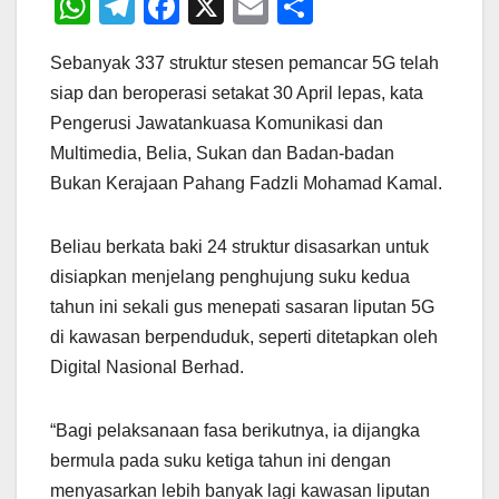
W
T
F
X
E
S
h
el
a
m
h
Sebanyak 337 struktur stesen pemancar 5G telah
at
e
c
ail
ar
siap dan beroperasi setakat 30 April lepas, kata
s
gr
e
e
Pengerusi Jawatankuasa Komunikasi dan
A
a
b
Multimedia, Belia, Sukan dan Badan-badan
p
m
o
Bukan Kerajaan Pahang Fadzli Mohamad Kamal.
p
o
k
Beliau berkata baki 24 struktur disasarkan untuk
disiapkan menjelang penghujung suku kedua
tahun ini sekali gus menepati sasaran liputan 5G
di kawasan berpenduduk, seperti ditetapkan oleh
Digital Nasional Berhad.
“Bagi pelaksanaan fasa berikutnya, ia dijangka
bermula pada suku ketiga tahun ini dengan
menyasarkan lebih banyak lagi kawasan liputan