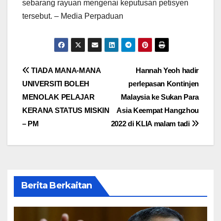
sebarang rayuan mengenai keputusan petisyen
tersebut. – Media Perpaduan
Post
TIADA MANA-MANA
Hannah Yeoh hadir
UNIVERSITI BOLEH
perlepasan Kontinjen
navigation
MENOLAK PELAJAR
Malaysia ke Sukan Para
KERANA STATUS MISKIN
Asia Keempat Hangzhou
– PM
2022 di KLIA malam tadi
Berita Berkaitan