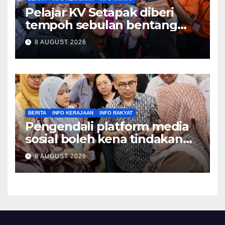
Pelajar KV Setapak diberi
tempoh sebulan bentang
idea guna teknologi dron
8 AUGUST 2026
perkukuh keselamatan
sekolah – Fadhlina
BERITA
INFO KERAJAAN
INFO RAKYAT
Pengendali platform media
sosial boleh kena tindakan
mahkamah jika abaikan kod
8 AUGUST 2026
perlindungan kanak-kanak,
mitigasi risiko – Fahmi