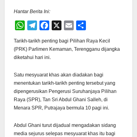
Hantar Berita Ini:
W
T
F
X
E
S
h
el
a
m
h
Tarikh-tarikh penting bagi Pilihan Raya Kecil
at
e
c
ail
ar
(PRK) Parlimen Kemaman, Terengganu dijangka
s
gr
e
e
diketahui hari ini.
A
a
b
p
m
o
Satu mesyuarat khas akan diadakan bagi
p
o
menentukan tarikh-tarikh penting tersebut yang
k
dipengerusikan Pengerusi Suruhanjaya Pilihan
Raya (SPR), Tan Sri Abdul Ghani Salleh, di
Menara SPR, Putrajaya bermula 10 pagi ini.
Abdul Ghani turut dijadual mengadakan sidang
media sejurus selepas mesyuarat khas itu bagi