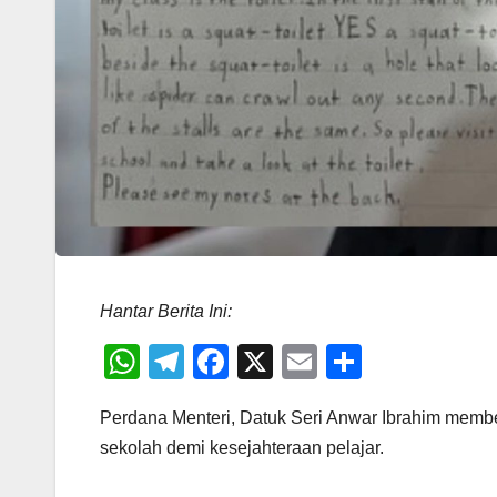
Hantar Berita Ini:
W
T
F
X
E
S
h
el
a
m
h
Perdana Menteri, Datuk Seri Anwar Ibrahim membe
at
e
c
ail
ar
sekolah demi kesejahteraan pelajar.
s
gr
e
e