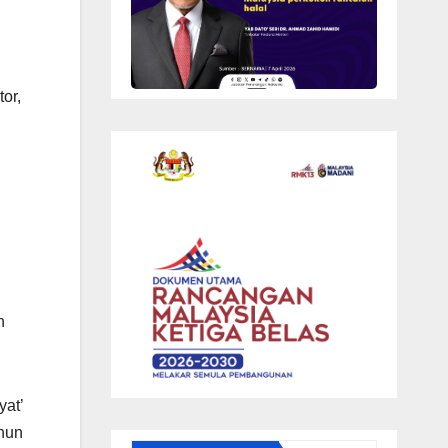
or,
n
at’
ahun