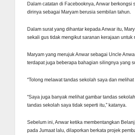
A
a
b
Dalam catatan di Facebooknya, Anwar berkongsi 
p
m
o
dirinya sebagai Maryam berusia sembilan tahun.
p
o
k
Dalam surat yang dihantar kepada Anwar itu, Ma
sekali gus tidak mengikut saranan kerajaan untu
Maryam yang merujuk Anwar sebagai Uncle Anwar i
terdapat juga beberapa bahagian silingnya yang s
“Tolong melawat tandas sekolah saya dan meliha
“Saya juga banyak melihat gambar tandas sekola
tandas sekolah saya tidak seperti itu,” katanya.
Sebelum ini, Anwar ketika membentangkan Belan
pada Jumaat lalu, dilaporkan berkata projek pem