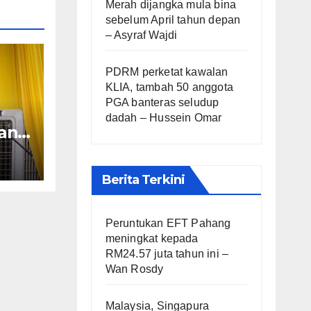
Merah dijangka mula bina
sebelum April tahun depan
– Asyraf Wajdi
PDRM perketat kawalan
KLIA, tambah 50 anggota
PGA banteras seludup
dadah – Hussein Omar
an
ara
Berita Terkini
Peruntukan EFT Pahang
meningkat kepada
RM24.57 juta tahun ini –
Wan Rosdy
Malaysia, Singapura