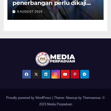
penerbangan perlu dikaji
semula, pulihkan keyakinan
9 AUGUST 2026
penumpang – Tiong
Proudly powered by WordPress
|
Theme: Newsup by
Themeansar
. ©
2023 Media Perpaduan