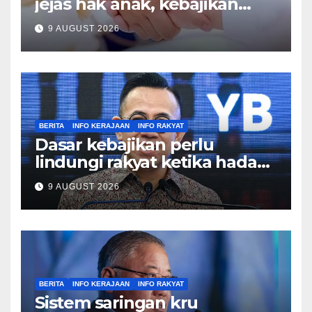
jejas hak anak, kebajikan
keluarga – Zulkifli
9 AUGUST 2026
BERITA
INFO KERAJAAN
INFO RAKYAT
Dasar kebajikan perlu
lindungi rakyat ketika hadapi
kesusahan – Sim
9 AUGUST 2026
BERITA
INFO KERAJAAN
INFO RAKYAT
Sistem saringan kru