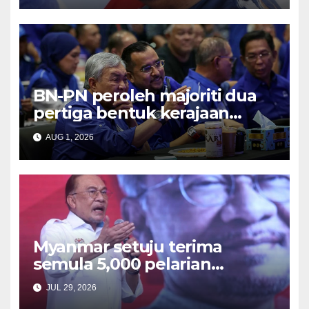
BN-PN peroleh majoriti dua
pertiga bentuk kerajaan
baharu NS – Ahmad Zahid
AUG 1, 2026
Myanmar setuju terima
semula 5,000 pelarian
Rohingya di Malaysia – Anwar
JUL 29, 2026