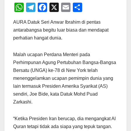
W
T
F
X
E
S
h
el
a
m
h
AURA Datuk Seri Anwar Ibrahim di pentas
at
e
c
ail
ar
antarabangsa begitu luar biasa dan mendapat
s
gr
e
e
perhatian hangat dunia.
A
a
b
p
m
o
Malah ucapan Perdana Menteri pada
p
o
Perhimpunan Agung Pertubuhan Bangsa-Bangsa
k
Bersatu (UNGA) ke-78 di New York telah
menenggelamkan ucapan pemimpin dunia yang
lain termasuk Presiden Amerika Syarikat (AS)
sendiri, Joe Bide, kata Datuk Mohd Puad
Zarkashi.
“Ketika Presiden Iran berucap, dia mengangkat Al
Quran tetapi tidak ada siapa yang tepuk tangan.