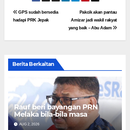
Post
GPS sudah bersedia
Pakcik akan pantau
hadapi PRK Jepak
Amizar jadi wakil rakyat
navigation
yang baik – Abu Adam
Berita Berkaitan
Rauf beri bayangan PRN
Melaka bila-bila masa
AUG 2, 2026