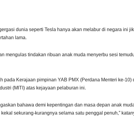
gasi dunia seperti Tesla hanya akan melabur di negara ini ji
ertahan lama.
ian mengulas tindakan ribuan anak muda menyerbu sesi temud
pada Kerajaan pimpinan YAB PMX (Perdana Menteri ke-10) 
stri (MITI) atas kejayaan pelaburan ini.
egaskan bahawa demi kepentingan dan masa depan anak mud
ah kekal sekurang-kurangnya selama satu penggal penuh,” katan