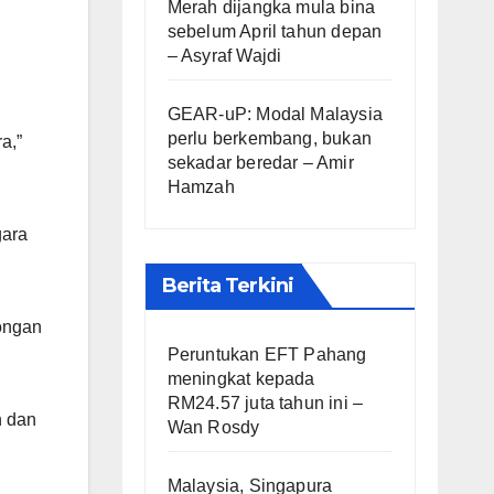
Merah dijangka mula bina
sebelum April tahun depan
– Asyraf Wajdi
GEAR-uP: Modal Malaysia
perlu berkembang, bukan
a,”
sekadar beredar – Amir
Hamzah
gara
Berita Terkini
kongan
Peruntukan EFT Pahang
meningkat kepada
RM24.57 juta tahun ini –
n dan
Wan Rosdy
Malaysia, Singapura