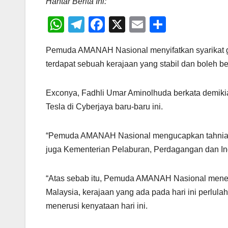
Hantar Berita Ini:
W
T
F
X
E
S
h
el
a
m
h
Pemuda AMANAH Nasional menyifatkan syarikat ger
at
e
c
ail
ar
terdapat sebuah kerajaan yang stabil dan boleh b
s
gr
e
e
A
a
b
Exconya, Fadhli Umar Aminolhuda berkata demik
p
m
o
Tesla di Cyberjaya baru-baru ini.
p
o
k
“Pemuda AMANAH Nasional mengucapkan tahniah 
juga Kementerian Pelaburan, Perdagangan dan Indu
“Atas sebab itu, Pemuda AMANAH Nasional men
Malaysia, kerajaan yang ada pada hari ini perlul
menerusi kenyataan hari ini.