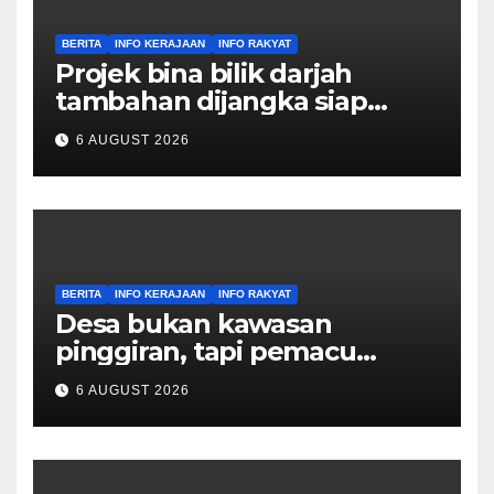
BERITA
INFO KERAJAAN
INFO RAKYAT
Projek bina bilik darjah
tambahan dijangka siap
Disember ini – Ahmad Maslan
6 AUGUST 2026
BERITA
INFO KERAJAAN
INFO RAKYAT
Desa bukan kawasan
pinggiran, tapi pemacu
ekonomi negara – Zahid
6 AUGUST 2026
Hamidi