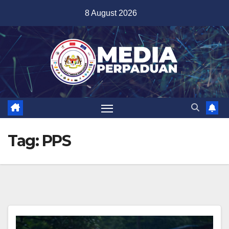
Skip
8 August 2026
to
content
Tag:
PPS