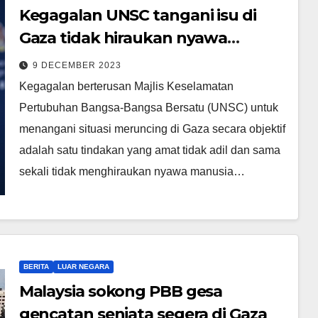
Kegagalan UNSC tangani isu di
Gaza tidak hiraukan nyawa
manusia – Zambry Kadir
9 DECEMBER 2023
Kegagalan berterusan Majlis Keselamatan
Pertubuhan Bangsa-Bangsa Bersatu (UNSC) untuk
menangani situasi meruncing di Gaza secara objektif
adalah satu tindakan yang amat tidak adil dan sama
sekali tidak menghiraukan nyawa manusia…
BERITA
LUAR NEGARA
Malaysia sokong PBB gesa
gencatan senjata segera di Gaza