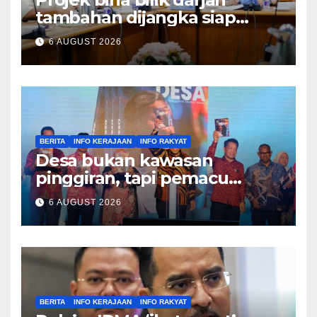
tambahan dijangka siap
Disember ini – Ahmad Maslan
6 AUGUST 2026
BERITA
INFO KERAJAAN
INFO RAKYAT
Desa bukan kawasan
pinggiran, tapi pemacu
ekonomi negara – Zahid
6 AUGUST 2026
Hamidi
BERITA
INFO KERAJAAN
INFO RAKYAT