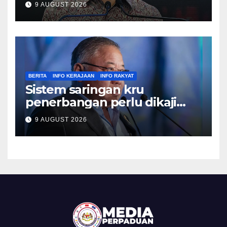
9 AUGUST 2026
BERITA
INFO KERAJAAN
INFO RAKYAT
Sistem saringan kru
penerbangan perlu dikaji
semula, pulihkan keyakinan
9 AUGUST 2026
penumpang – Tiong