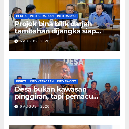
BERITA
INFO KERAJAAN
INFO RAKYAT
Projek bina bilik darjah
tambahan dijangka siap
Disember ini – Ahmad Maslan
6 AUGUST 2026
BERITA
INFO KERAJAAN
INFO RAKYAT
Desa bukan kawasan
pinggiran, tapi pemacu
ekonomi negara – Zahid
6 AUGUST 2026
Hamidi