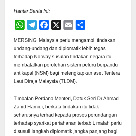
Hantar Berita Ini:
W
T
F
X
E
S
h
el
a
m
h
MERSING: Malaysia perlu mengambil tindakan
at
e
c
ail
ar
undang-undang dan diplomatik lebih tegas
s
gr
e
e
terhadap Norway susulan tindakan negara itu
A
a
b
membatalkan perolehan sistem peluru berpandu
p
m
o
antikapal (NSM) bagi melengkapkan aset Tentera
p
o
Laut Diraja Malaysia (TLDM).
k
Timbalan Perdana Menteri, Datuk Seri Dr Ahmad
Zahid Hamidi, berkata tindakan itu tidak
seharusnya terhad kepada proses perundangan
terhadap syarikat pertahanan terbabit, malah perlu
disusuli langkah diplomatik jangka panjang bagi