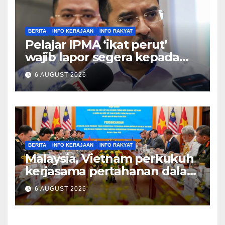
BERITA
INFO KERAJAAN
INFO RAKYAT
Pelajar IPMA ‘ikat perut’
wajib lapor segera kepada
Pengarah – Asyraf Wajdi
6 AUGUST 2026
BERITA
INFO KERAJAAN
INFO RAKYAT
Malaysia, Vietnam perkukuh
kerjasama pertahanan dalam
bidang strategik termasuk
6 AUGUST 2026
AI, perkongsian risikan –
Khaled Nordin