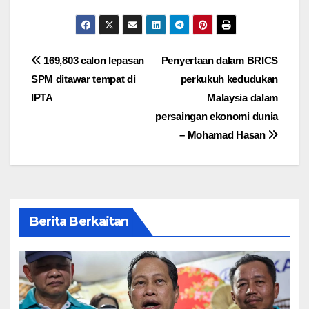
Post
169,803 calon lepasan
Penyertaan dalam BRICS
SPM ditawar tempat di
perkukuh kedudukan
navigation
IPTA
Malaysia dalam
persaingan ekonomi dunia
– Mohamad Hasan
Berita Berkaitan