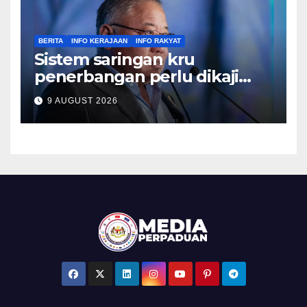
BERITA
INFO KERAJAAN
INFO RAKYAT
Sistem saringan kru
penerbangan perlu dikaji
semula, pulihkan keyakinan
9 AUGUST 2026
penumpang – Tiong