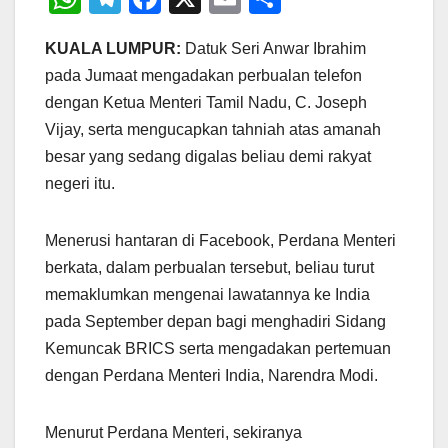
h
el
a
m
h
KUALA LUMPUR:
Datuk Seri Anwar Ibrahim
at
e
c
ail
ar
pada Jumaat mengadakan perbualan telefon
s
gr
e
e
dengan Ketua Menteri Tamil Nadu, C. Joseph
A
a
b
Vijay, serta mengucapkan tahniah atas amanah
p
m
o
besar yang sedang digalas beliau demi rakyat
p
o
negeri itu.
k
Menerusi hantaran di Facebook, Perdana Menteri
berkata, dalam perbualan tersebut, beliau turut
memaklumkan mengenai lawatannya ke India
pada September depan bagi menghadiri Sidang
Kemuncak BRICS serta mengadakan pertemuan
dengan Perdana Menteri India, Narendra Modi.
Menurut Perdana Menteri, sekiranya