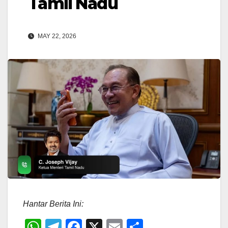
Tamil Nadu
MAY 22, 2026
Hantar Berita Ini:
W
T
F
X
E
S