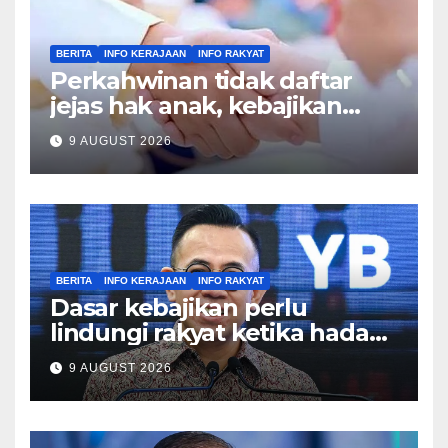
BERITA
INFO KERAJAAN
INFO RAKYAT
Perkahwinan tidak daftar
jejas hak anak, kebajikan
keluarga – Zulkifli
9 AUGUST 2026
BERITA
INFO KERAJAAN
INFO RAKYAT
Dasar kebajikan perlu
lindungi rakyat ketika hadapi
kesusahan – Sim
9 AUGUST 2026