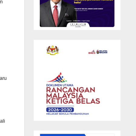
an
aru
ali