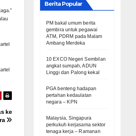
Berita Popular
jaga.”
ulau
PM bakal umum berita
gembira untuk pegawai
ATM, PDRM pada Malam
Ambang Merdeka
artel
10 EXCO Negeri Sembilan
angkat sumpah, ADUN
artel
Linggi dan Palong kekal
PGA benteng hadapan
pertahan kedaulatan
negara – KPN
as ke
Malaysia, Singapura
ara
perkukuh kerjasama sektor
tenaga kerja – Ramanan