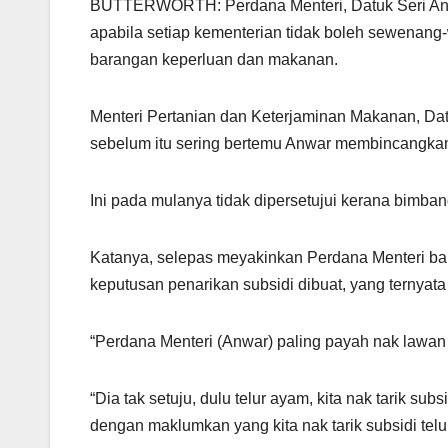
BUTTERWORTH: Perdana Menteri, Datuk Seri Anwa
at
e
c
ail
ar
apabila setiap kementerian tidak boleh sewena
s
gr
e
e
barangan keperluan dan makanan.
A
a
b
p
m
o
Menteri Pertanian dan Keterjaminan Makanan, Da
p
o
sebelum itu sering bertemu Anwar membincangkan
k
Ini pada mulanya tidak dipersetujui kerana bimb
Katanya, selepas meyakinkan Perdana Menteri ba
keputusan penarikan subsidi dibuat, yang ternyata
“Perdana Menteri (Anwar) paling payah nak lawan
“Dia tak setuju, dulu telur ayam, kita nak tarik s
dengan maklumkan yang kita nak tarik subsidi telu