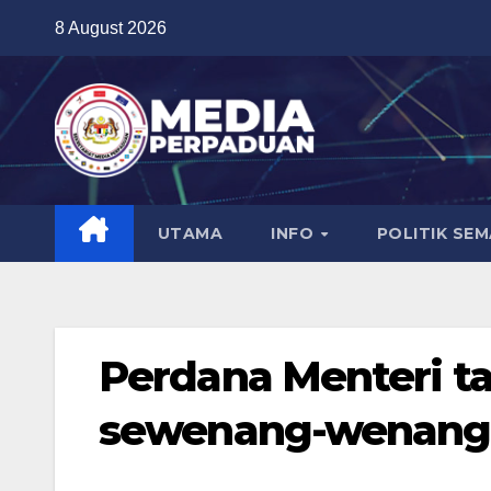
Skip
8 August 2026
to
content
UTAMA
INFO
POLITIK SE
Perdana Menteri ta
sewenang-wenangn