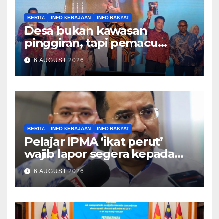
BERITA
INFO KERAJAAN
INFO RAKYAT
Desa bukan kawasan
pinggiran, tapi pemacu
ekonomi negara – Zahid
6 AUGUST 2026
Hamidi
BERITA
INFO KERAJAAN
INFO RAKYAT
Pelajar IPMA ‘ikat perut’
wajib lapor segera kepada
Pengarah – Asyraf Wajdi
6 AUGUST 2026