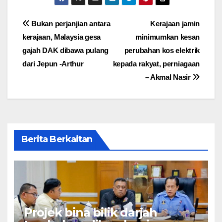
Post
Bukan perjanjian antara
Kerajaan jamin
kerajaan, Malaysia gesa
minimumkan kesan
navigation
gajah DAK dibawa pulang
perubahan kos elektrik
dari Jepun -Arthur
kepada rakyat, perniagaan
– Akmal Nasir
Berita Berkaitan
Projek bina bilik darjah