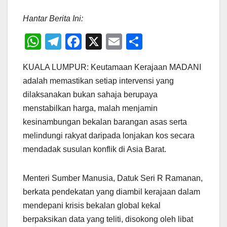
Hantar Berita Ini:
W
T
F
X
E
S
h
el
a
m
h
KUALA LUMPUR: Keutamaan Kerajaan MADANI
at
e
c
ail
ar
adalah memastikan setiap intervensi yang
s
gr
e
e
dilaksanakan bukan sahaja berupaya
A
a
b
menstabilkan harga, malah menjamin
p
m
o
kesinambungan bekalan barangan asas serta
p
o
melindungi rakyat daripada lonjakan kos secara
mendadak susulan konflik di Asia Barat.
k
Menteri Sumber Manusia, Datuk Seri R Ramanan,
berkata pendekatan yang diambil kerajaan dalam
mendepani krisis bekalan global kekal
berpaksikan data yang teliti, disokong oleh libat