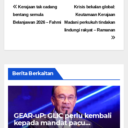
Post
Kerajaan tak cadang
Krisis bekalan global:
bentang semula
Keutamaan Kerajaan
navigation
Belanjawan 2026 – Fahmi
Madani perkukuh tindakan
lindungi rakyat – Ramanan
Berita Berkaitan
GEAR-uP: GLIC perlu kembali
kepada mandat pacu