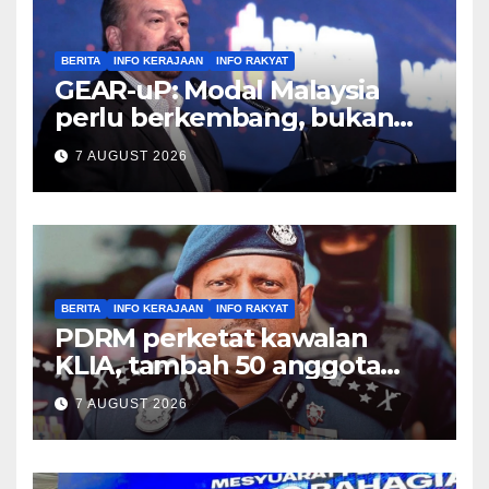
BERITA
INFO KERAJAAN
INFO RAKYAT
GEAR-uP: Modal Malaysia
perlu berkembang, bukan
sekadar beredar – Amir
7 AUGUST 2026
Hamzah
BERITA
INFO KERAJAAN
INFO RAKYAT
PDRM perketat kawalan
KLIA, tambah 50 anggota
PGA banteras seludup dadah
7 AUGUST 2026
– Hussein Omar