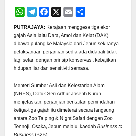
W
T
F
X
E
S
h
el
a
m
h
PUTRAJAYA:
Kerajaan menggesa tiga ekor
at
e
c
ail
ar
gajah Asia iaitu Dara, Amoi dan Kelat (DAK)
s
gr
e
e
dibawa pulang ke Malaysia dari Jepun sekiranya
A
a
b
pelaksanaan perjanjian sedia ada didapati tidak
p
m
o
lagi selari dengan prinsip konservasi, kebajikan
p
o
hidupan liar dan sensitiviti semasa.
k
Menteri Sumber Asli dan Kelestarian Alam
(NRES), Datuk Seri Arthur Joseph Kurup
menjelaskan, perjanjian berkaitan pemindahan
ketiga-tiga gajah itu dimeterai secara langsung
antara Zoo Taiping & Night Safari dengan Zoo
Tennoji, Osaka, Jepun melalui kaedah
Business to
Business
(B2B).