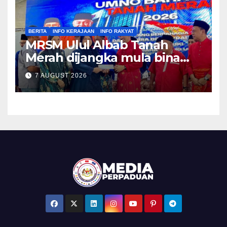
BERITA
INFO KERAJAAN
INFO RAKYAT
MRSM Ulul Albab Tanah
Merah dijangka mula bina
sebelum April tahun depan –
7 AUGUST 2026
Asyraf Wajdi