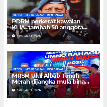
BERITA
INFO KERAJAAN
INFO RAKYAT
PDRM perketat kawalan
KLIA, tambah 50 anggota
PGA banteras seludup dadah
7 AUGUST 2026
– Hussein Omar
BERITA
INFO KERAJAAN
INFO RAKYAT
MRSM Ulul Albab Tanah
Merah dijangka mula bina
sebelum April tahun depan –
7 AUGUST 2026
Asyraf Wajdi