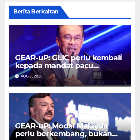
Berita Berkaitan
GEAR-uP: GLIC perlu kembali
kepada mandat pacu
pembangunan negara –
AUG 7, 2026
Anwar
GEAR-uP: Modal Malaysia
perlu berkembang, bukan