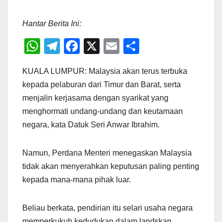
Hantar Berita Ini:
W
T
F
X
E
S
h
el
a
m
h
KUALA LUMPUR: Malaysia akan terus terbuka
at
e
c
ail
ar
kepada pelaburan dari Timur dan Barat, serta
s
gr
e
e
menjalin kerjasama dengan syarikat yang
A
a
b
menghormati undang-undang dan keutamaan
p
m
o
negara, kata Datuk Seri Anwar Ibrahim.
p
o
k
Namun, Perdana Menteri menegaskan Malaysia
tidak akan menyerahkan keputusan paling penting
kepada mana-mana pihak luar.
Beliau berkata, pendirian itu selari usaha negara
memperkukuh kedudukan dalam landskap