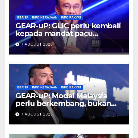
BERITA
INFO KERAJAAN
INFO RAKYAT
GEAR-uP: GLIC perlu kembali
kepada mandat pacu
pembangunan negara –
7 AUGUST 2026
Anwar
BERITA
INFO KERAJAAN
INFO RAKYAT
GEAR-uP: Modal Malaysia
perlu berkembang, bukan
sekadar beredar – Amir
7 AUGUST 2026
Hamzah