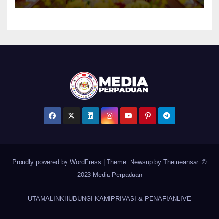
Khaled Nordin
Proudly powered by WordPress
|
Theme: Newsup by
Themeansar
. ©
2023 Media Perpaduan
UTAMA
LINK
HUBUNGI KAMI
PRIVASI & PENAFIAN
LIVE