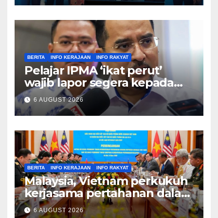
BERITA
INFO KERAJAAN
INFO RAKYAT
Pelajar IPMA ‘ikat perut’
wajib lapor segera kepada
Pengarah – Asyraf Wajdi
6 AUGUST 2026
BERITA
INFO KERAJAAN
INFO RAKYAT
Malaysia, Vietnam perkukuh
kerjasama pertahanan dalam
bidang strategik termasuk
6 AUGUST 2026
AI, perkongsian risikan –