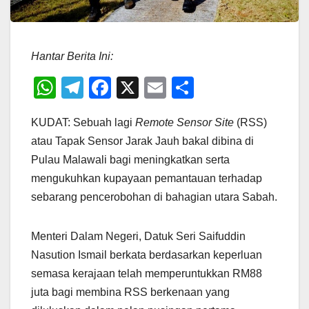
Hantar Berita Ini:
W
T
F
X
E
S
h
el
a
m
h
KUDAT: Sebuah lagi
Remote Sensor Site
(RSS)
at
e
c
ail
ar
atau Tapak Sensor Jarak Jauh bakal dibina di
s
gr
e
e
Pulau Malawali bagi meningkatkan serta
A
a
b
mengukuhkan kupayaan pemantauan terhadap
p
m
o
sebarang pencerobohan di bahagian utara Sabah.
p
o
k
Menteri Dalam Negeri, Datuk Seri Saifuddin
Nasution Ismail berkata berdasarkan keperluan
semasa kerajaan telah memperuntukkan RM88
juta bagi membina RSS berkenaan yang