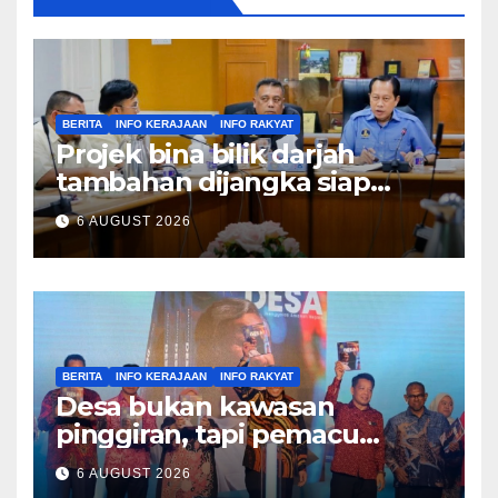
BERITA
INFO KERAJAAN
INFO RAKYAT
Projek bina bilik darjah
tambahan dijangka siap
Disember ini – Ahmad Maslan
6 AUGUST 2026
BERITA
INFO KERAJAAN
INFO RAKYAT
Desa bukan kawasan
pinggiran, tapi pemacu
ekonomi negara – Zahid
6 AUGUST 2026
Hamidi