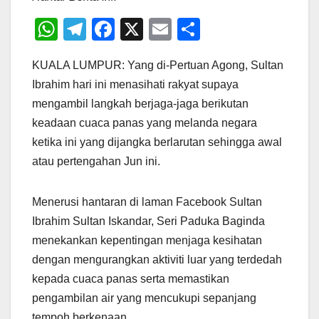
W
T
F
X
E
S
h
el
a
m
h
KUALA LUMPUR: Yang di-Pertuan Agong, Sultan
at
e
c
ail
ar
Ibrahim hari ini menasihati rakyat supaya
s
gr
e
e
mengambil langkah berjaga-jaga berikutan
A
a
b
keadaan cuaca panas yang melanda negara
p
m
o
ketika ini yang dijangka berlarutan sehingga awal
p
o
atau pertengahan Jun ini.
k
Menerusi hantaran di laman Facebook Sultan
Ibrahim Sultan Iskandar, Seri Paduka Baginda
menekankan kepentingan menjaga kesihatan
dengan mengurangkan aktiviti luar yang terdedah
kepada cuaca panas serta memastikan
pengambilan air yang mencukupi sepanjang
tempoh berkenaan.