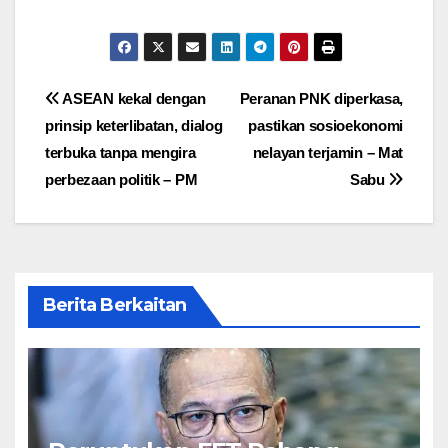
Post
ASEAN kekal dengan
Peranan PNK diperkasa,
prinsip keterlibatan, dialog
pastikan sosioekonomi
navigation
terbuka tanpa mengira
nelayan terjamin – Mat
perbezaan politik – PM
Sabu
Berita Berkaitan