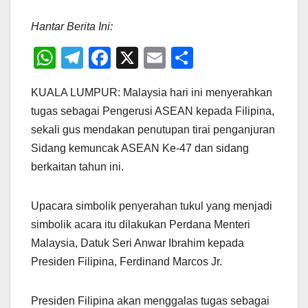
Hantar Berita Ini:
W
T
F
X
E
S
h
el
a
m
h
KUALA LUMPUR: Malaysia hari ini menyerahkan
at
e
c
ail
ar
tugas sebagai Pengerusi ASEAN kepada Filipina,
s
gr
e
e
sekali gus mendakan penutupan tirai penganjuran
A
a
b
Sidang kemuncak ASEAN Ke-47 dan sidang
p
m
o
berkaitan tahun ini.
p
o
k
Upacara simbolik penyerahan tukul yang menjadi
simbolik acara itu dilakukan Perdana Menteri
Malaysia, Datuk Seri Anwar Ibrahim kepada
Presiden Filipina, Ferdinand Marcos Jr.
Presiden Filipina akan menggalas tugas sebagai