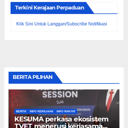
Terkini Kerajaan Perpaduan
Klik Sini Untuk Langgan/Subscribe Notifikasi
BERITA PILIHAN
BERITA
INFO KERAJAAN
INFO RAKYAT
KESUMA perkasa ekosistem
TVET menerusi kerjasama