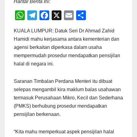
Hantar Berita Ini:
W
T
F
X
E
S
h
el
a
m
h
KUALA LUMPUR: Datuk Seri Dr Ahmad Zahid
at
e
c
ail
ar
Hamidi mahu kerjasama antara kementerian dan
s
gr
e
e
agensi berkaitan diperkasa dalam usaha
A
a
b
mempermudah prosedur mendapatkan pensijilan
p
m
o
halal di negara ini.
p
o
k
Saranan Timbalan Perdana Menteri itu dibuat
selepas mengambil kira maklum balas usahawan
termasuk Perusahaan Mikro, Kecil dan Sederhana
(PMKS) berhubung prosedur mendapatkan
pensijilan berkenaan.
“Kita mahu memperkuat aspek pensijilan halal