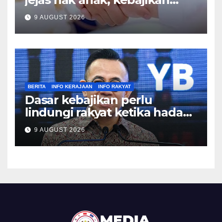
keluarga – Zulkifli
9 AUGUST 2026
BERITA
INFO KERAJAAN
INFO RAKYAT
Dasar kebajikan perlu
lindungi rakyat ketika hadapi
kesusahan – Sim
9 AUGUST 2026