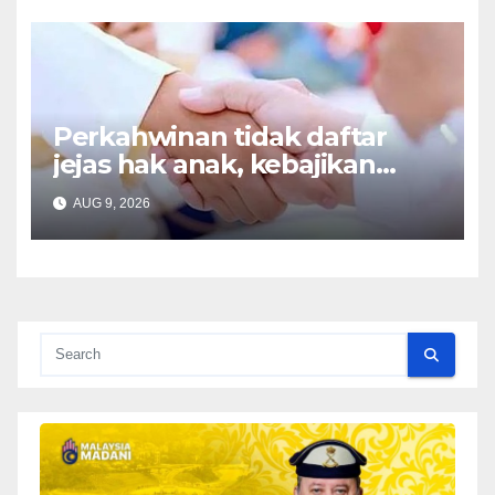
Perkahwinan tidak daftar
jejas hak anak, kebajikan
keluarga – Zulkifli
AUG 9, 2026