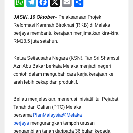
W
T
F
X
E
S
h
el
a
m
h
JASIN, 19 Oktober
– Pelaksanaan Projek
at
e
c
ail
ar
Reformasi Karenah Birokrasi (RKB) di Melaka
s
gr
e
e
berjaya membantu kerajaan menjimatkan kira-kira
A
a
b
RM13.5 juta setahun.
p
m
o
p
o
Ketua Setiausaha Negara (KSN), Tan Sri Shamsul
k
Azri Abu Bakar berkata Melaka menjadi negeri
contoh dalam mengubah cara kerja kerajaan ke
arah lebih cekap dan produktif.
Beliau menjelaskan, menerusi inisiatif itu, Pejabat
Tanah dan Galian (PTG) Melaka
bersama
PlanMalaysia@Melaka
berjaya
mengurangkan tempoh urusan
pengambilan tanah daripada 36 bulan kepada