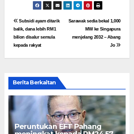
Post
Subsidi ayam ditarik
Sarawak sedia bekal 1,000
balik, dana lebih RM1
MW ke Singapura
navigation
bilion disalur semula
menjelang 2032 – Abang
kepada rakyat
Jo
Berita Berkaitan
Peruntukan EFT Pahang
meningkat kepada RM24.57