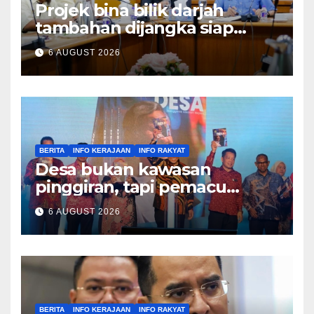
Projek bina bilik darjah
tambahan dijangka siap
Disember ini – Ahmad Maslan
6 AUGUST 2026
BERITA
INFO KERAJAAN
INFO RAKYAT
Desa bukan kawasan
pinggiran, tapi pemacu
ekonomi negara – Zahid
6 AUGUST 2026
Hamidi
BERITA
INFO KERAJAAN
INFO RAKYAT