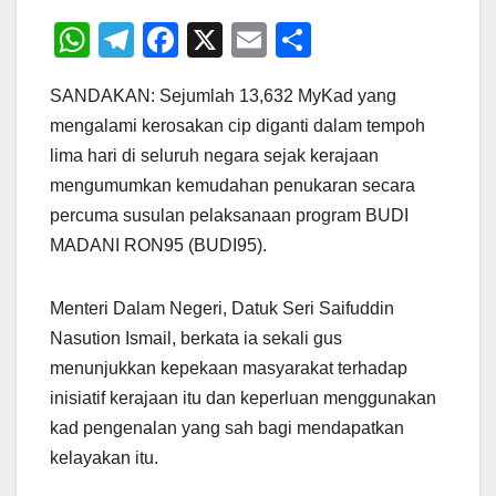
W
T
F
X
E
S
h
el
a
m
h
SANDAKAN: Sejumlah 13,632 MyKad yang
at
e
c
ail
ar
mengalami kerosakan cip diganti dalam tempoh
s
gr
e
e
lima hari di seluruh negara sejak kerajaan
A
a
b
mengumumkan kemudahan penukaran secara
p
m
o
percuma susulan pelaksanaan program BUDI
p
o
MADANI RON95 (BUDI95).
k
Menteri Dalam Negeri, Datuk Seri Saifuddin
Nasution Ismail, berkata ia sekali gus
menunjukkan kepekaan masyarakat terhadap
inisiatif kerajaan itu dan keperluan menggunakan
kad pengenalan yang sah bagi mendapatkan
kelayakan itu.