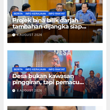
BERITA
INFO KERAJAAN
INFO RAKYAT
Projek bina bilik darjah
tambahan dijangka siap
Disember ini – Ahmad Maslan
6 AUGUST 2026
BERITA
INFO KERAJAAN
INFO RAKYAT
Desa bukan kawasan
pinggiran, tapi pemacu
ekonomi negara – Zahid
6 AUGUST 2026
Hamidi