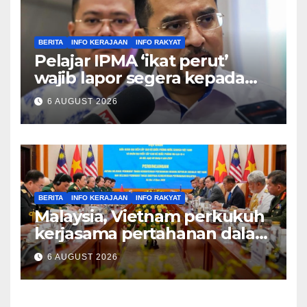
BERITA
INFO KERAJAAN
INFO RAKYAT
Pelajar IPMA ‘ikat perut’
wajib lapor segera kepada
Pengarah – Asyraf Wajdi
6 AUGUST 2026
BERITA
INFO KERAJAAN
INFO RAKYAT
Malaysia, Vietnam perkukuh
kerjasama pertahanan dalam
bidang strategik termasuk
6 AUGUST 2026
AI, perkongsian risikan –
Khaled Nordin