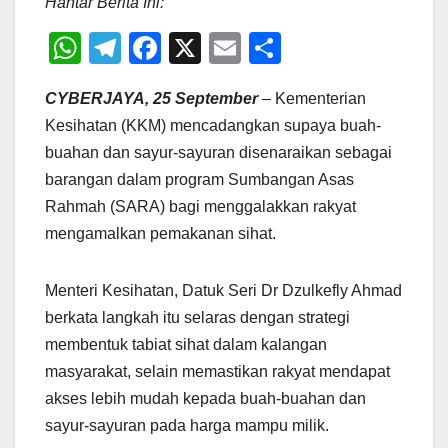
Hantar Berita Ini:
W
T
F
X
E
S
h
el
a
m
h
CYBERJAYA, 25 September
– Kementerian
at
e
c
ail
ar
Kesihatan (KKM) mencadangkan supaya buah-
s
gr
e
e
buahan dan sayur-sayuran disenaraikan sebagai
A
a
b
barangan dalam program Sumbangan Asas
p
m
o
Rahmah (SARA) bagi menggalakkan rakyat
p
o
mengamalkan pemakanan sihat.
k
Menteri Kesihatan, Datuk Seri Dr Dzulkefly Ahmad
berkata langkah itu selaras dengan strategi
membentuk tabiat sihat dalam kalangan
masyarakat, selain memastikan rakyat mendapat
akses lebih mudah kepada buah-buahan dan
sayur-sayuran pada harga mampu milik.