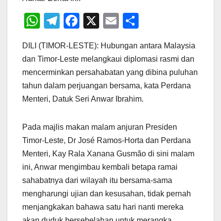
W
T
F
X
E
S
h
el
a
m
h
DILI (TIMOR-LESTE): Hubungan antara Malaysia
at
e
c
ail
ar
dan Timor-Leste melangkaui diplomasi rasmi dan
s
gr
e
e
mencerminkan persahabatan yang dibina puluhan
A
a
b
tahun dalam perjuangan bersama, kata Perdana
p
m
o
Menteri, Datuk Seri Anwar Ibrahim.
p
o
k
Pada majlis makan malam anjuran Presiden
Timor-Leste, Dr José Ramos-Horta dan Perdana
Menteri, Kay Rala Xanana Gusmão di sini malam
ini, Anwar mengimbau kembali betapa ramai
sahabatnya dari wilayah itu bersama-sama
mengharungi ujian dan kesusahan, tidak pernah
menjangkakan bahawa satu hari nanti mereka
akan duduk bersebelahan untuk merangka