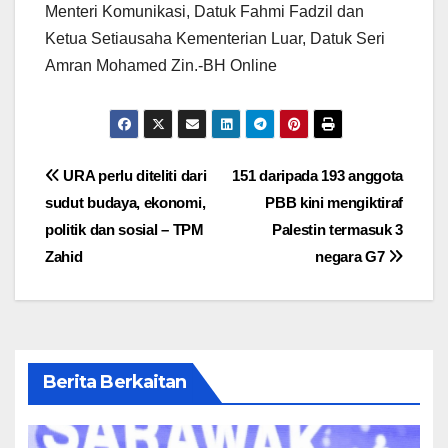
Menteri Komunikasi, Datuk Fahmi Fadzil dan
Ketua Setiausaha Kementerian Luar, Datuk Seri
Amran Mohamed Zin.-BH Online
Post
URA perlu diteliti dari
151 daripada 193 anggota
sudut budaya, ekonomi,
PBB kini mengiktiraf
navigation
politik dan sosial – TPM
Palestin termasuk 3
Zahid
negara G7
Berita Berkaitan