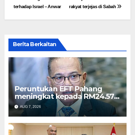
navigation
terhadap Israel – Anwar
rakyat terjejas di Sabah
Berita Berkaitan
Peruntukan EFT Pahang
meningkat kepada RM24.57
juta tahun ini – Wan Rosdy
AUG 7, 2026