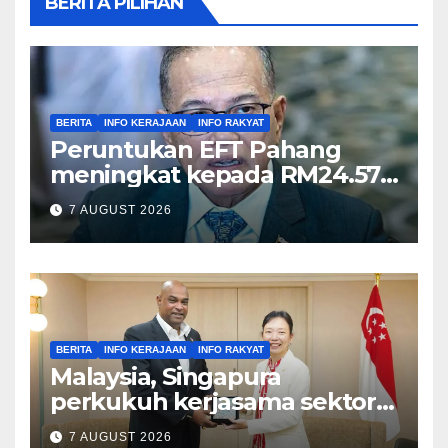
BERITA PILIHAN
BERITA
INFO KERAJAAN
INFO RAKYAT
Peruntukan EFT Pahang
meningkat kepada RM24.57
juta tahun ini – Wan Rosdy
7 AUGUST 2026
BERITA
INFO KERAJAAN
INFO RAKYAT
Malaysia, Singapura
perkukuh kerjasama sektor
tenaga kerja – Ramanan
7 AUGUST 2026