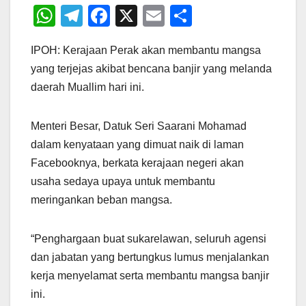
W
T
F
X
E
S
h
el
a
m
h
IPOH: Kerajaan Perak akan membantu mangsa
at
e
c
ail
ar
yang terjejas akibat bencana banjir yang melanda
s
gr
e
e
daerah Muallim hari ini.
A
a
b
p
m
o
Menteri Besar, Datuk Seri Saarani Mohamad
p
o
dalam kenyataan yang dimuat naik di laman
k
Facebooknya, berkata kerajaan negeri akan
usaha sedaya upaya untuk membantu
meringankan beban mangsa.
“Penghargaan buat sukarelawan, seluruh agensi
dan jabatan yang bertungkus lumus menjalankan
kerja menyelamat serta membantu mangsa banjir
ini.