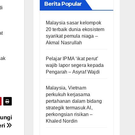
Berita Popular
di
Malaysia sasar kelompok
20 terbaik dunia ekosistem
at
syarikat pemula niaga –
Akmal Nasrullah
dak
Pelajar IPMA ‘ikat perut’
wajib lapor segera kepada
Pengarah – Asyraf Wajdi
Malaysia, Vietnam
perkukuh kerjasama
pertahanan dalam bidang
strategik termasuk AI,
perkongsian risikan –
dungi
Khaled Nordin
eri