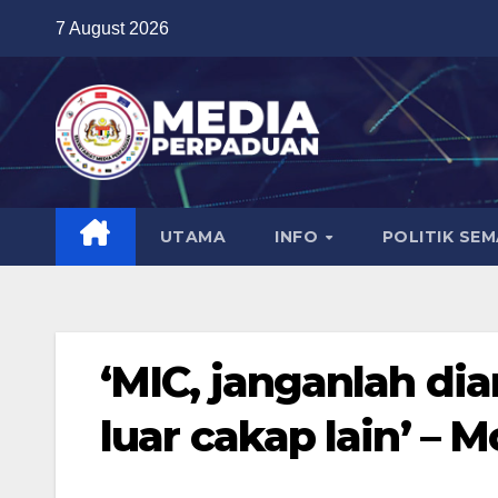
Skip
7 August 2026
to
content
UTAMA
INFO
POLITIK SE
‘MIC, janganlah di
luar cakap lain’ –