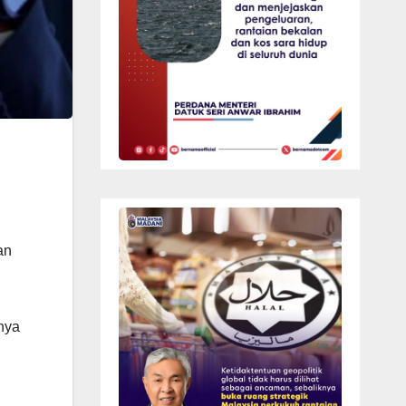
an
nya