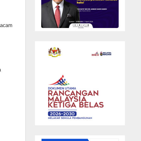
 macam
a