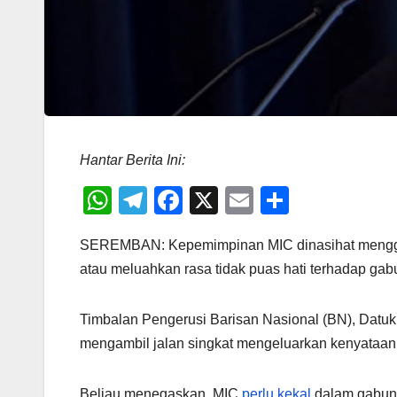
Hantar Berita Ini:
W
T
F
X
E
S
h
el
a
m
h
SEREMBAN: Kepemimpinan MIC dinasihat menggu
at
e
c
ail
ar
atau meluahkan rasa tidak puas hati terhadap gab
s
gr
e
e
A
a
b
Timbalan Pengerusi Barisan Nasional (BN), Datuk
p
m
o
mengambil jalan singkat mengeluarkan kenyataan 
p
o
Beliau menegaskan, MIC
perlu kekal
dalam gabun