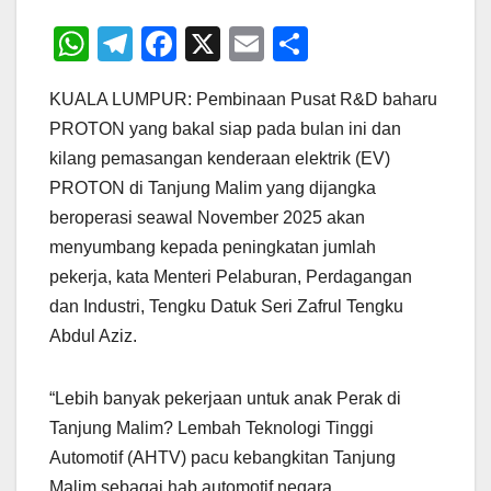
W
T
F
X
E
S
h
el
a
m
h
KUALA LUMPUR: Pembinaan Pusat R&D baharu
at
e
c
ail
ar
PROTON yang bakal siap pada bulan ini dan
s
gr
e
e
kilang pemasangan kenderaan elektrik (EV)
A
a
b
PROTON di Tanjung Malim yang dijangka
p
m
o
beroperasi seawal November 2025 akan
p
o
menyumbang kepada peningkatan jumlah
pekerja, kata Menteri Pelaburan, Perdagangan
k
dan Industri, Tengku Datuk Seri Zafrul Tengku
Abdul Aziz.
“Lebih banyak pekerjaan untuk anak Perak di
Tanjung Malim? Lembah Teknologi Tinggi
Automotif (AHTV) pacu kebangkitan Tanjung
Malim sebagai hab automotif negara.