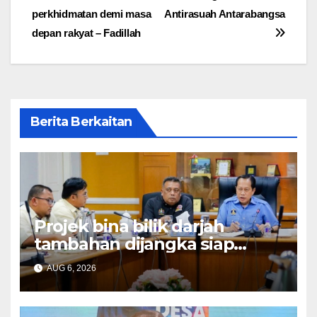
navigation
perkhidmatan demi masa
Antirasuah Antarabangsa
depan rakyat – Fadillah
Berita Berkaitan
Projek bina bilik darjah
tambahan dijangka siap
Disember ini – Ahmad Maslan
AUG 6, 2026