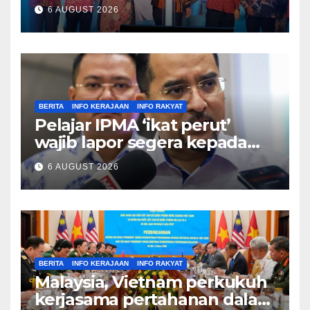
ekonomi negara – Zahid
6 AUGUST 2026
Hamidi
BERITA
INFO KERAJAAN
INFO RAKYAT
Pelajar IPMA ‘ikat perut’
wajib lapor segera kepada
Pengarah – Asyraf Wajdi
6 AUGUST 2026
BERITA
INFO KERAJAAN
INFO RAKYAT
Malaysia, Vietnam perkukuh
kerjasama pertahanan dalam