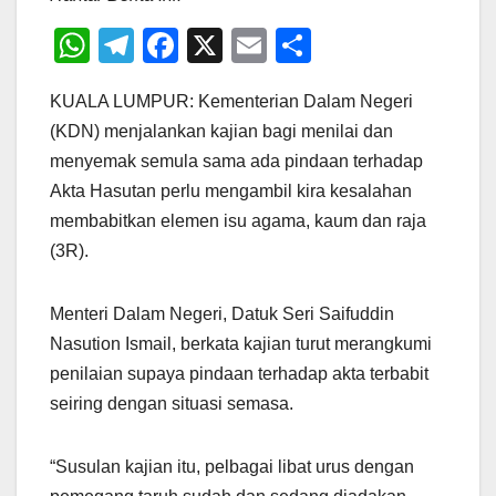
W
T
F
X
E
S
h
el
a
m
h
KUALA LUMPUR: Kementerian Dalam Negeri
at
e
c
ail
ar
(KDN) menjalankan kajian bagi menilai dan
s
gr
e
e
menyemak semula sama ada pindaan terhadap
A
a
b
Akta Hasutan perlu mengambil kira kesalahan
p
m
o
membabitkan elemen isu agama, kaum dan raja
p
o
(3R).
k
Menteri Dalam Negeri, Datuk Seri Saifuddin
Nasution Ismail, berkata kajian turut merangkumi
penilaian supaya pindaan terhadap akta terbabit
seiring dengan situasi semasa.
“Susulan kajian itu, pelbagai libat urus dengan