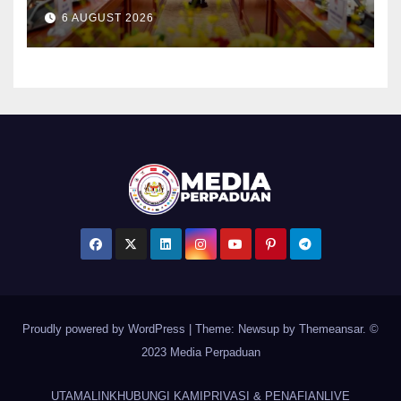
bidang strategik termasuk
6 AUGUST 2026
AI, perkongsian risikan –
Khaled Nordin
Proudly powered by WordPress
|
Theme: Newsup by
Themeansar
. ©
2023 Media Perpaduan
UTAMA
LINK
HUBUNGI KAMI
PRIVASI & PENAFIAN
LIVE