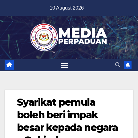
Skip
10 August 2026
to
content
Syarikat pemula
boleh beri impak
besar kepada negara