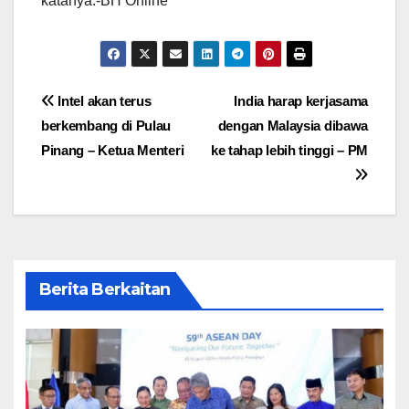
katanya.-BH Online
Post
Intel akan terus
India harap kerjasama
berkembang di Pulau
dengan Malaysia dibawa
navigation
Pinang – Ketua Menteri
ke tahap lebih tinggi – PM
Berita Berkaitan