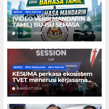
BERITA
INFO RAKYAT
(VIDEO VERSI MANDARIN &
TAMIL) ISU-ISU SEMASA
9 AUGUST 2026
BERITA
INFO KERAJAAN
INFO RAKYAT
KESUMA perkasa ekosistem
TVET menerusi kerjasama
ADTEC-ITE Singapura –
9 AUGUST 2026
Ramanan