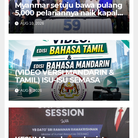
Myanmar setuju bawa pulang
5,000 pelariannya naik kapal –
Mohamad
AUG 10, 2026
(VIDEO VERSI MANDARIN &
TAMIL) ISU-ISU SEMASA
AUG 9, 2026