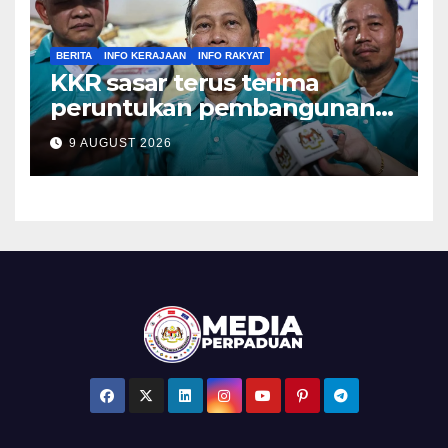
BERITA
INFO KERAJAAN
INFO RAKYAT
KKR sasar terus terima
peruntukan pembangunan
tertinggi dalam Belanjawan
9 AUGUST 2026
2027 – Ahmad Maslan