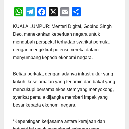
W
T
F
X
E
S
h
el
a
m
h
KUALA LUMPUR: Menteri Digital, Gobind Singh
at
e
c
ail
ar
Deo, menekankan keperluan negara untuk
s
gr
e
e
mengubah perspektif terhadap syarikat pemula,
A
a
b
dengan mengiktiraf potensi mereka dalam
p
m
o
menyumbang kepada ekonomi negara.
p
o
k
Beliau berkata, dengan adanya infrastruktur yang
kukuh, keselamatan yang terjamin dan bakat yang
mencukupi bersama ekosistem yang menyokong,
syarikat pemula dijangka memberi impak yang
besar kepada ekonomi negara.
“Kepentingan kerjasama antara kerajaan dan