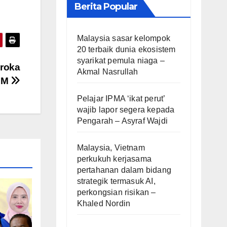
Berita Popular
Malaysia sasar kelompok
20 terbaik dunia ekosistem
syarikat pemula niaga –
eroka
Akmal Nasrullah
TPM
Pelajar IPMA ‘ikat perut’
wajib lapor segera kepada
Pengarah – Asyraf Wajdi
Malaysia, Vietnam
perkukuh kerjasama
pertahanan dalam bidang
strategik termasuk AI,
perkongsian risikan –
Khaled Nordin