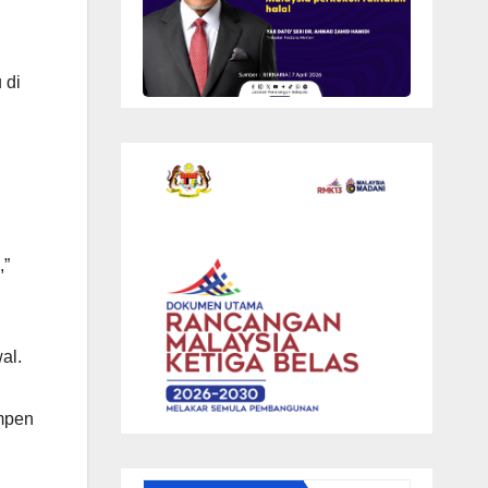
 di
,”
al.
mpen