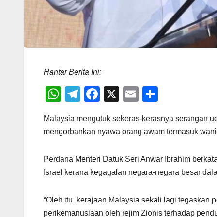
Hantar Berita Ini:
W
T
F
X
E
S
h
el
a
m
h
Malaysia mengutuk sekeras-kerasnya serangan ud
at
e
c
ail
ar
mengorbankan nyawa orang awam termasuk wanit
s
gr
e
e
A
a
b
Perdana Menteri Datuk Seri Anwar Ibrahim berkat
p
m
o
Israel kerana kegagalan negara-negara besar da
p
o
k
“Oleh itu, kerajaan Malaysia sekali lagi tegaskan
perikemanusiaan oleh rejim Zionis terhadap pend