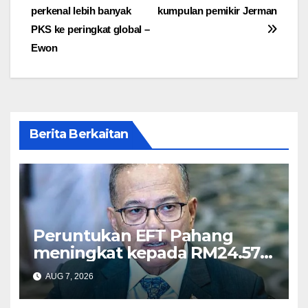
perkenal lebih banyak
kumpulan pemikir Jerman
navigation
PKS ke peringkat global –
Ewon
Berita Berkaitan
Peruntukan EFT Pahang
meningkat kepada RM24.57
juta tahun ini – Wan Rosdy
AUG 7, 2026