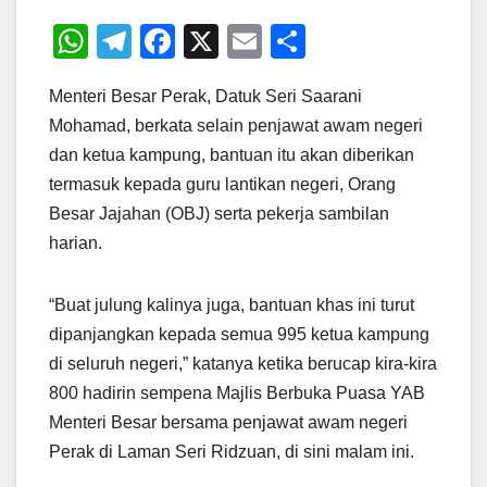
W
T
F
X
E
S
h
el
a
m
h
Menteri Besar Perak, Datuk Seri Saarani
at
e
c
ail
ar
Mohamad, berkata selain penjawat awam negeri
s
gr
e
e
dan ketua kampung, bantuan itu akan diberikan
A
a
b
termasuk kepada guru lantikan negeri, Orang
p
m
o
Besar Jajahan (OBJ) serta pekerja sambilan
p
o
harian.
k
“Buat julung kalinya juga, bantuan khas ini turut
dipanjangkan kepada semua 995 ketua kampung
di seluruh negeri,” katanya ketika berucap kira-kira
800 hadirin sempena Majlis Berbuka Puasa YAB
Menteri Besar bersama penjawat awam negeri
Perak di Laman Seri Ridzuan, di sini malam ini.