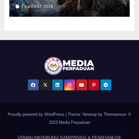
PDRM pada Malam Ambang
7 AUGUST 2026
Merdeka
Proudly powered by WordPress
|
Theme: Newsup by
Themeansar
. ©
2023 Media Perpaduan
UTAMA
LINK
HUBUNGI KAMI
PRIVASI & PENAFIAN
LIVE