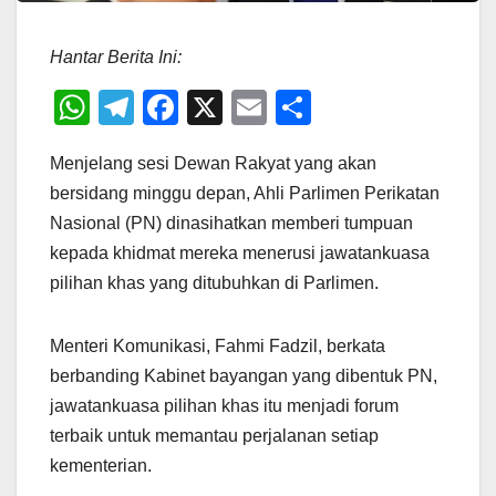
Hantar Berita Ini:
W
T
F
X
E
S
h
el
a
m
h
Menjelang sesi Dewan Rakyat yang akan
at
e
c
ail
ar
bersidang minggu depan, Ahli Parlimen Perikatan
s
gr
e
e
Nasional (PN) dinasihatkan memberi tumpuan
A
a
b
kepada khidmat mereka menerusi jawatankuasa
p
m
o
pilihan khas yang ditubuhkan di Parlimen.
p
o
k
Menteri Komunikasi, Fahmi Fadzil, berkata
berbanding Kabinet bayangan yang dibentuk PN,
jawatankuasa pilihan khas itu menjadi forum
terbaik untuk memantau perjalanan setiap
kementerian.