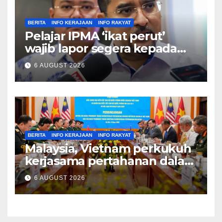
BERITA
INFO KERAJAAN
INFO RAKYAT
Pelajar IPMA ‘ikat perut’
wajib lapor segera kepada
Pengarah – Asyraf Wajdi
6 AUGUST 2026
BERITA
INFO KERAJAAN
INFO RAKYAT
Malaysia, Vietnam perkukuh
kerjasama pertahanan dalam
bidang strategik termasuk
6 AUGUST 2026
AI, perkongsian risikan –
Khaled Nordin