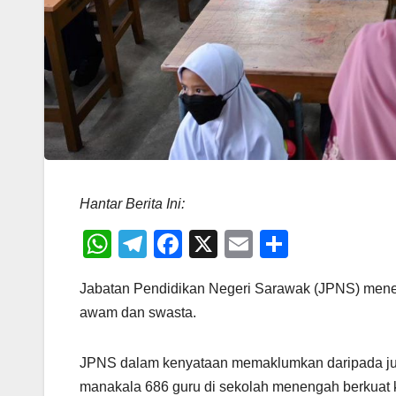
Hantar Berita Ini:
W
T
F
X
E
S
h
el
a
m
h
Jabatan Pendidikan Negeri Sarawak (JPNS) menerim
at
e
c
ail
ar
awam dan swasta.
s
gr
e
e
A
a
b
JPNS dalam kenyataan memaklumkan daripada juml
p
m
o
manakala 686 guru di sekolah menengah berkuat 