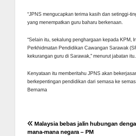
p
o
k
“JPNS mengucapkan terima kasih dan setinggi-ti
yang menempatkan guru baharu berkenaan.
“Selain itu, sekalung penghargaan kepada KPM,
Perkhidmatan Pendidikan Cawangan Sarawak (S
kekurangan guru di Sarawak,” menurut jabatan itu.
Kenyataan itu memberitahu JPNS akan bekerjas
berkepentingan pendidikan dari semasa ke semasa
Bernama
Post
Malaysia bebas jalin hubungan deng
mana-mana negara – PM