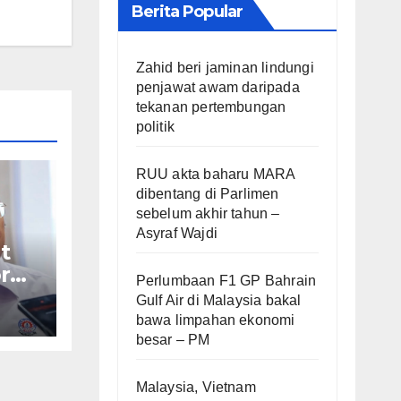
Berita Popular
Zahid beri jaminan lindungi
penjawat awam daripada
tekanan pertembungan
politik
RUU akta baharu MARA
dibentang di Parlimen
sebelum akhir tahun –
Asyraf Wajdi
t
r
Perlumbaan F1 GP Bahrain
Gulf Air di Malaysia bakal
af
bawa limpahan ekonomi
besar – PM
Malaysia, Vietnam