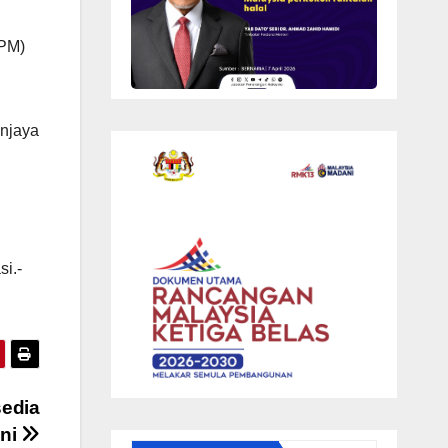
KPM)
njaya
i.-
sedia
ani