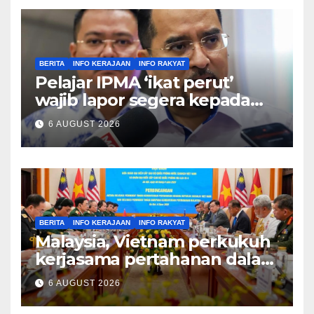
BERITA
INFO KERAJAAN
INFO RAKYAT
Pelajar IPMA ‘ikat perut’
wajib lapor segera kepada
Pengarah – Asyraf Wajdi
6 AUGUST 2026
BERITA
INFO KERAJAAN
INFO RAKYAT
Malaysia, Vietnam perkukuh
kerjasama pertahanan dalam
bidang strategik termasuk
6 AUGUST 2026
AI, perkongsian risikan –
Khaled Nordin