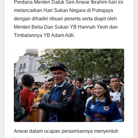
Perdana Menteri Datuk Seri Anwar Ibrahim hari ini
at
e
c
ail
ar
melancarkan Hari Sukan Negara di Putrajaya
s
gr
e
e
dengan dihadiri ribuan peserta serta diapit oleh
A
a
b
Menteri Belia Dan Sukan YB Hannah Yeoh dan
p
m
o
Timbalannya YB Adam Adli.
p
o
k
Anwar dalam ucapan perasmiannya menyentuh