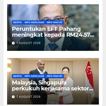
BERITA
INFO KERAJAAN
INFO RAKYAT
Peruntukan EFT Pahang
meningkat kepada RM24.57
juta tahun ini – Wan Rosdy
7 AUGUST 2026
BERITA
INFO KERAJAAN
INFO RAKYAT
Malaysia, Singapura
perkukuh kerjasama sektor
tenaga kerja – Ramanan
7 AUGUST 2026