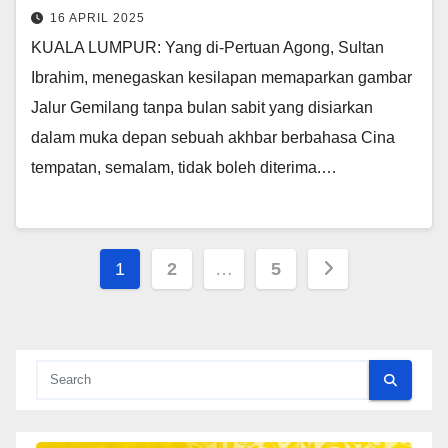
16 APRIL 2025
KUALA LUMPUR: Yang di-Pertuan Agong, Sultan
Ibrahim, menegaskan kesilapan memaparkan gambar
Jalur Gemilang tanpa bulan sabit yang disiarkan
dalam muka depan sebuah akhbar berbahasa Cina
tempatan, semalam, tidak boleh diterima.…
Posts
1
2
…
5
pagination